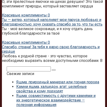
О, эти прелестные ямочки на щеках девушек! Это такой
комплимент природы, который заставляет сердца
Красивые комплименты
0
Ты — ветер, который наполняет мои паруса любовью и
благодарностью: хочу сказать спасибо за то, что ты есть
Ты - моё великое сокровище, и я хочу отдать дань
глубокой благодарности за твоё
Красивые комплименты
0
Спасибо, страна! За тебя я дарю свою благодарность и
сердце
Любовь к родной стране - это чувство, которое
необходимо выразить всеми доступными способами. В
Поиск:
Свежие записи
Яшма: природный минерал или горная порода
Камни яшма, халцедон, агат: целебные
свойства и кому подходят
Яшма: совместимость с другими камнями и
их энергетическое взаимодействие —
полезная информация