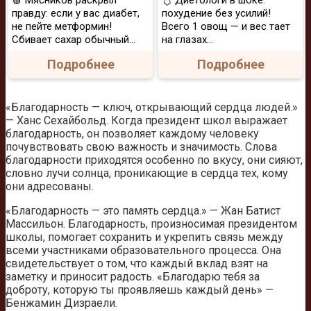
🩸 Мясников раскрыл
🩱 Диетологи в шоке:
правду: если у вас диабет,
похудение без усилий!
не пейте метформин!
Всего 1 овощ — и вес тает
Сбивает сахар обычный...
на глазах…
Подробнее
Подробнее
«Благодарность — ключ, открывающий сердца людей.»
— Ханс Сехайбольд. Когда президент школ выражает
благодарность, он позволяет каждому человеку
почувствовать свою важность и значимость. Слова
благодарности приходятся особенно по вкусу, они сияют,
словно лучи солнца, проникающие в сердца тех, кому
они адресованы.
«Благодарность — это память сердца.» — Жан Батист
Массильон. Благодарность, произносимая президентом
школы, помогает сохранить и укрепить связь между
всеми участниками образовательного процесса. Она
свидетельствует о том, что каждый вклад взят на
заметку и приносит радость. «Благодарю тебя за
доброту, которую ты проявляешь каждый день» —
Бенжамин Дизраели.