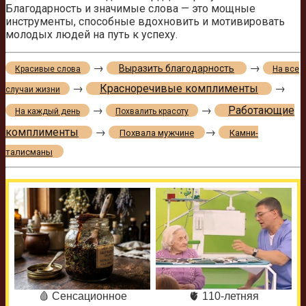
Благодарность и значимые слова — это мощные
инструменты, способные вдохновить и мотивировать
молодых людей на путь к успеху.
→
→
Выразить благодарность
Красивые слова
На все
→
Красноречивые комплименты
→
случаи жизни
→
→
Работающие
На каждый день
Похвалить красоту
комплименты
→
→
Похвала мужчине
Камни-
талисманы
🩸 Сенсационное
🫀 110-летняя