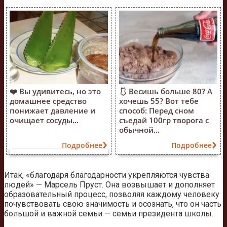
❤️ Вы удивитесь, но это
🩱 Весишь больше 80? А
домашнее средство
хочешь 55? Вот тебе
понижает давление и
способ: Перед сном
очищает сосуды...
съедай 100гр творога с
обычной...
Подробнее
Подробнее
Итак, «благодаря благодарности укрепляются чувства
людей» — Марсель Пруст. Она возвышает и дополняет
образовательный процесс, позволяя каждому человеку
почувствовать свою значимость и осознать, что он часть
большой и важной семьи — семьи президента школы.