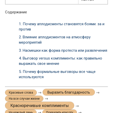
Содержание
1.
Почему аплодисменты становятся боями: за и
против
2.
Влияние аплодисментов на атмосферу
мероприятий
3.
Насмешки как форма протеста или развлечения
4.
Выговор versus комплименты: как правильно
выражать свое мнение
5.
Почему формальные выговоры все чаще
используются
→
→
Выразить благодарность
Красивые слова
→
На все случаи жизни
Красноречивые комплименты
→
→
→
На каждый день
Похвалить красоту