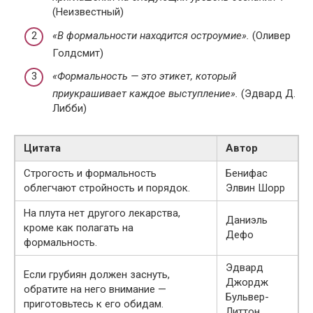
(Неизвестный)
«В формальности находится остроумие».
(Оливер
Голдсмит)
«Формальность — это этикет, который
приукрашивает каждое выступление».
(Эдвард Д.
Либби)
Цитата
Автор
Строгость и формальность
Бенифас
облегчают стройность и порядок.
Элвин Шорр
На плута нет другого лекарства,
Даниэль
кроме как полагать на
Дефо
формальность.
Эдвард
Если грубиян должен заснуть,
Джордж
обратите на него внимание —
Бульвер-
приготовьтесь к его обидам.
Литтон