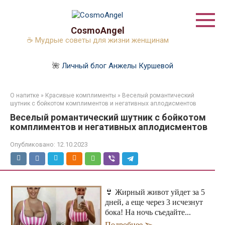
Перейти
к
контенту
CosmoAngel
☕ Мудрые советы для жизни женщинам
🌺
Личный блог Анжелы Куршевой
О напитке
»
Красивые комплименты
»
Веселый романтический
шутник с бойкотом комплиментов и негативных аплодисментов
Веселый романтический шутник с бойкотом
комплиментов и негативных аплодисментов
Опубликовано:
12.10.2023
👙 Жирный живот уйдет за 5
дней, а еще через 3 исчезнут
бока! На ночь съедайте...
Подробнее