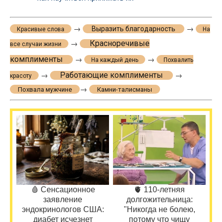
→
→
Выразить благодарность
Красивые слова
На
Красноречивые
→
все случаи жизни
комплименты
→
→
На каждый день
Похвалить
Работающие комплименты
→
→
красоту
→
Похвала мужчине
Камни-талисманы
🩸 Сенсационное
🫀 110-летняя
заявление
долгожительница:
эндокринологов США:
"Никогда не болею,
диабет исчезнет
потому что чищу