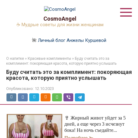
Перейти
к
контенту
CosmoAngel
☕ Мудрые советы для жизни женщинам
🌺
Личный блог Анжелы Куршевой
О напитке
»
Красивые комплименты
»
Буду считать это за
комплимент: покоряющая красота, которую приятно услышать
Буду считать это за комплимент: покоряющая
красота, которую приятно услышать
Опубликовано:
12.10.2023
👙 Жирный живот уйдет за 5
дней, а еще через 3 исчезнут
бока! На ночь съедайте...
Подробнее