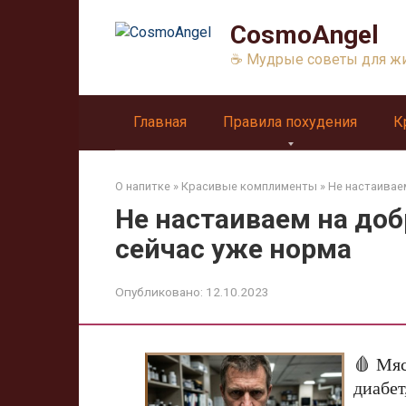
Перейти
CosmoAngel
к
контенту
☕ Мудрые советы для ж
Главная
Правила похудения
К
О напитке
»
Красивые комплименты
»
Не настаивае
Не настаиваем на доб
сейчас уже норма
Опубликовано:
12.10.2023
🩸 Мяс
диабет