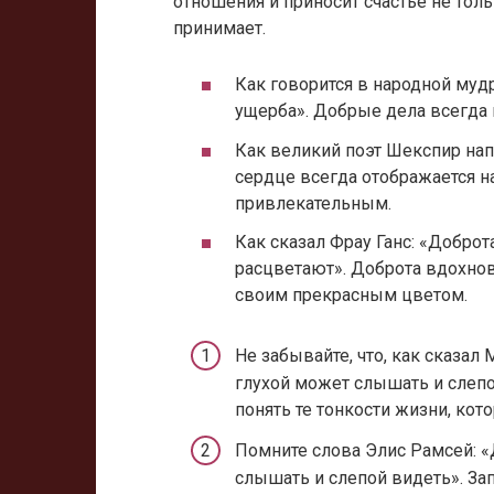
отношения и приносит счастье не тольк
принимает.
Как говорится в народной муд
ущерба». Добрые дела всегда 
Как великий поэт Шекспир нап
сердце всегда отображается н
привлекательным.
Как сказал Фрау Ганс: «Доброт
расцветают». Доброта вдохно
своим прекрасным цветом.
Не забывайте, что, как сказал
глухой может слышать и слепо
понять те тонкости жизни, ко
Помните слова Элис Рамсей: «
слышать и слепой видеть». Зап