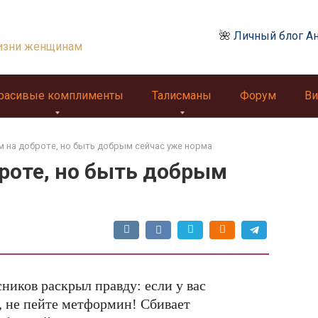
🌺
Личный блог А
изни женщинам
расивые комплименты
Талисманы
Форум
Ви
м на доброте, но быть добрым сейчас уже норма
роте, но быть добрым
ников раскрыл правду: если у вас
, не пейте метформин! Сбивает