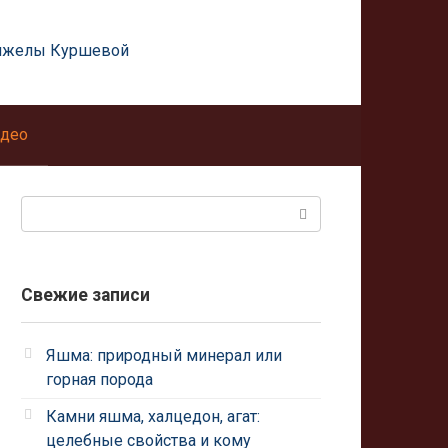
нжелы Куршевой
део
Поиск:
Свежие записи
Яшма: природный минерал или
горная порода
Камни яшма, халцедон, агат:
целебные свойства и кому