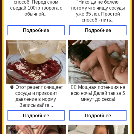
способ: Перед сном
"Никогда не болею,
съедай 100гр творога с
потому что чищу сосуды
обычной...
уже 35 лет. Простой
способ - пить...
Подробнее
Подробнее
🫀 Этот рецепт очищает
❤️‍🔥 Мощная потенция на
сосуды и приводит
всю ночь! Делай так за 5
давление в норму.
минут до секса!
Записывайте...
Подробнее
Подробнее