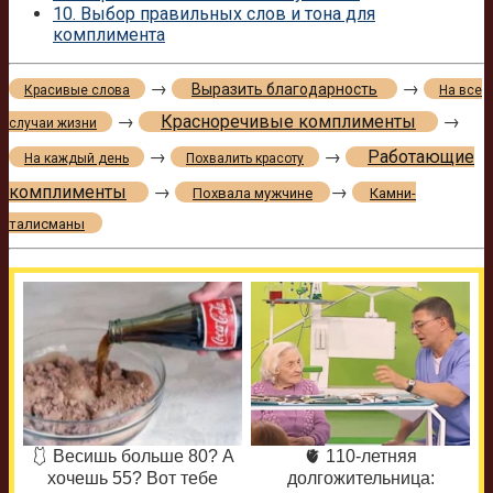
10.
Выбор правильных слов и тона для
комплимента
→
→
Выразить благодарность
Красивые слова
На все
→
Красноречивые комплименты
→
случаи жизни
→
→
Работающие
На каждый день
Похвалить красоту
комплименты
→
→
Похвала мужчине
Камни-
талисманы
🩱 Весишь больше 80? А
🫀 110-летняя
хочешь 55? Вот тебе
долгожительница: