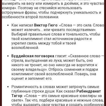
вымерить на весу или измерить в дюймах, и это чувство
юмора». Поэтому не стесняйся использовать
остроумные фразы, чтобы подчеркнуть уникальность и
особенности второй половинки.
Как написал
Виктор Гюго
: «Слова — это сила. Слово
может излечить… или чревато последствиями».
Выбирай правильные слова и тональность, чтобы
твой комплимент стал источником радости и
укрепил связь между тобой и твоей
возлюбленной.
Буддийская поговорка
гласит: «Сказанное слово —
стрела, выпущенная из лука; может быть, оно
никого не тронет, но оно никогда не воротится к
своему владельцу». Отбрось сомнения и подари
комплимент своей возлюбленной. Поверь, она
оценит и запомнит его.
Романтичность в словах может затронуть самые
глубинные строки души. Как сказал
Рабиндранат
Тагор
: «Слова — это самые красивые ювелиры на
свете». Так что, подбери красивые и нежные слова,
чтобы выразить свои чувства и создать особенную