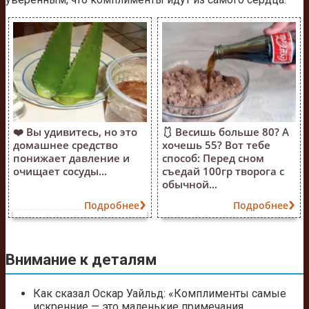
❤️ Вы удивитесь, но это
🩱 Весишь больше 80? А
домашнее средство
хочешь 55? Вот тебе
понижает давление и
способ: Перед сном
очищает сосуды...
съедай 100гр творога с
обычной...
Подробнее
Подробнее
Внимание к деталям
Как сказал Оскар Уайльд: «Комплименты самые
искренние — это маленькие примечания