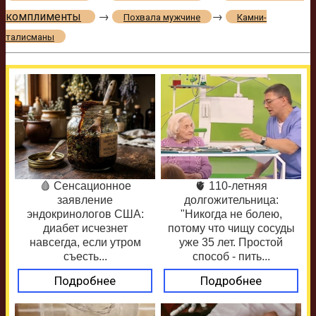
комплименты
→
→
Похвала мужчине
Камни-
талисманы
🩸 Сенсационное
🫀 110-летняя
заявление
долгожительница:
эндокринологов США:
"Никогда не болею,
диабет исчезнет
потому что чищу сосуды
навсегда, если утром
уже 35 лет. Простой
съесть...
способ - пить...
Подробнее
Подробнее