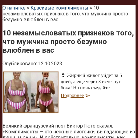
О напитке
»
Красивые комплименты
»
10
незамысловатых признаков того, что мужчина просто
безумно влюблен в вас
10 незамысловатых признаков того,
что мужчина просто безумно
влюблен в вас
Опубликовано:
12.10.2023
👙 Жирный живот уйдет за 5
дней, а еще через 3 исчезнут
бока! На ночь съедайте...
Подробнее
Великий французский поэт Виктор Гюго сказал:
«Комплименты — это нежные листочки, выпадающие из
души на душу». И действительно, комплименты, как