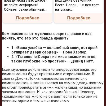
правду: если у вас диабет,
похудение без усилий!
не пейте метформин!
Всего 1 овощ — и вес тает
Сбивает сахар обычный...
на глазах…
Подробнее
Подробнее
Комплименты от мужчины:секреты,знаки и как
понять, что его это правда нравит?
1. «Ваша улыбка — волшебный ключ, который
отпирает двери сердец» — Нова Харпер.
2. «Ты словно Сократ из мира комплиментов:
такие глубокие, но простые» — Дэвид Питт.
Если мужчина действительно интересуется вами, его
комплименты будут приятными и откровенными. В
словах Джона Локка, «знакомство начинается с
комплиментов, и завязывается на самом деле,» поэтому
не стоит пренебрегать этими маленькими, но важными
знаками внимания. И, как говорил Уильям Шекспир,
«комплиментов много не бывает, если только они не
сказаны одним и тем же человеком.»