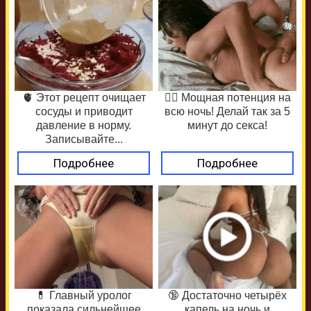
🫀 Этот рецепт очищает
❤️‍🔥 Мощная потенция на
сосуды и приводит
всю ночь! Делай так за 5
давление в норму.
минут до секса!
Записывайте...
Подробнее
Подробнее
💊 Главный уролог
🔞 Достаточно четырёх
показала сильнейшее
капель на ночь и