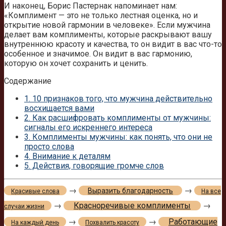
И наконец, Борис Пастернак напоминает нам:
«Комплимент — это не только лестная оценка, но и
открытие новой гармонии в человеке». Если мужчина
делает вам комплименты, которые раскрывают вашу
внутреннюю красоту и качества, то он видит в вас что-то
особенное и значимое. Он видит в вас гармонию,
которую он хочет сохранить и ценить.
Содержание
1.
10 признаков того, что мужчина действительно
восхищается вами
2.
Как расшифровать комплименты от мужчины:
сигналы его искреннего интереса
3.
Комплименты мужчины: как понять, что они не
просто слова
4.
Внимание к деталям
5.
Действия, говорящие громче слов
→
→
Выразить благодарность
Красивые слова
На все
→
Красноречивые комплименты
→
случаи жизни
→
→
Работающие
На каждый день
Похвалить красоту