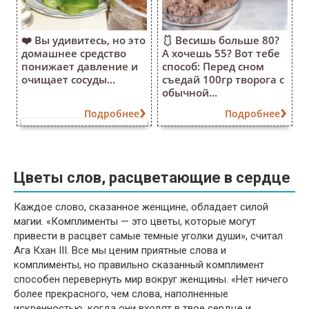
❤️ Вы удивитесь, но это
🩱 Весишь больше 80?
домашнее средство
А хочешь 55? Вот тебе
понижает давление и
способ: Перед сном
очищает сосуды...
съедай 100гр творога с
обычной...
Подробнее
Подробнее
Цветы слов, расцветающие в сердце
Каждое слово, сказанное женщине, обладает силой
магии. «Комплименты — это цветы, которые могут
привести в расцвет самые темные уголки души», считал
Ага Кхан III. Все мы ценим приятные слова и
комплименты, но правильно сказанный комплимент
способен перевернуть мир вокруг женщины. «Нет ничего
более прекрасного, чем слова, наполненные
искренностью, когда они входят в твое сердце и