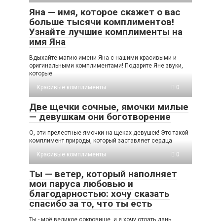
Яна — имя, которое скажет о вас
больше тысячи комплиментов!
Узнайте лучшие комплименты на
имя Яна
Вдыхайте магию имени Яна с нашими красивыми и
оригинальными комплиментами! Подарите Яне звуки,
которые
Красивые комплименты
0
Две щечки сочные, ямочки милые
— девушкам они боготворение
О, эти прелестные ямочки на щеках девушек! Это такой
комплимент природы, который заставляет сердца
Красивые комплименты
0
Ты — ветер, который наполняет
мои паруса любовью и
благодарностью: хочу сказать
спасибо за то, что ты есть
Ты - моё великое сокровище, и я хочу отдать дань