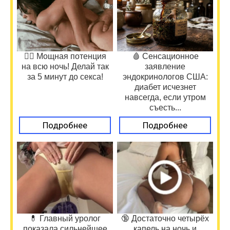
❤️‍🔥 Мощная потенция
🩸 Сенсационное
на всю ночь! Делай так
заявление
за 5 минут до секса!
эндокринологов США:
диабет исчезнет
навсегда, если утром
съесть...
Подробнее
Подробнее
💊 Главный уролог
🔞 Достаточно четырёх
показала сильнейшее
капель на ночь и