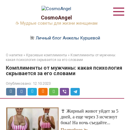
Перейти
к
контенту
CosmoAngel
☕ Мудрые советы для жизни женщинам
🌺
Личный блог Анжелы Куршевой
О напитке
»
Красивые комплименты
»
Комплименты от мужчины:
какая психология скрывается за его словами
Комплименты от мужчины: какая психология
скрывается за его словами
Опубликовано:
12.10.2023
👙 Жирный живот уйдет за 5
дней, а еще через 3 исчезнут
бока! На ночь съедайте...
Подробнее