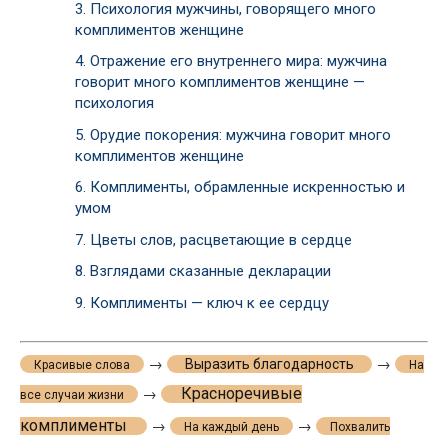
3.
Психология мужчины, говорящего много
комплиментов женщине
4.
Отражение его внутреннего мира: мужчина
говорит много комплиментов женщине —
психология
5.
Орудие покорения: мужчина говорит много
комплиментов женщине
6.
Комплименты, обрамленные искренностью и
умом
7.
Цветы слов, расцветающие в сердце
8.
Взглядами сказанные декларации
9.
Комплименты — ключ к ее сердцу
→
→
Выразить благодарность
Красивые слова
На
Красноречивые
→
все случаи жизни
комплименты
→
→
На каждый день
Похвалить