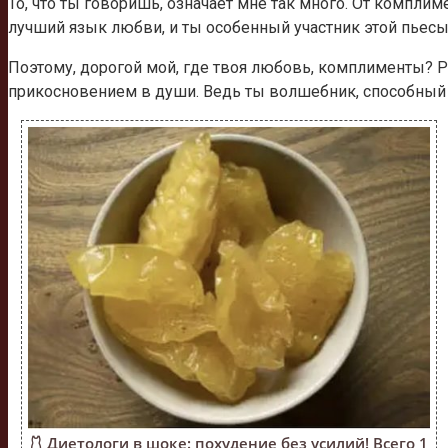
То, что ты говоришь, означает мне так много. От компли
лучший язык любви, и ты особенный участник этой пьесы
Поэтому, дорогой мой, где твоя любовь, комплименты? Р
прикосновением в души. Ведь ты волшебник, способный 
🩱 Диетологи в шоке: похудение без усилий! Всего 1