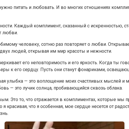
жно питать и любовать. И во многих отношениях комплим
нности. Каждый комплимент, сказанный с искренностью, ст
т любви.
бимому человеку, сотню раз повторяет о любви. Открывае
 двух людей, открывая им мир красоты и нежности.
черкивает его неповторимость и его яркость. Когда ты гов
веры к его сердцу. Пусть они станут фонариками, освещаю
вая улыбка — это воплощение моих счастливых мыслей и 
вь — это лучик солнца, пробивающийся сквозь облака.
вым. Это то, что отражается в комплиментах, которые мы 
о я красивая, что я особенная, мое сердце несется от радос
знь.