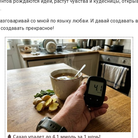
ментов рождаются идеи, растут чувства и кудесницы, откр
.
азговаривай со мной по языку любви. И давай создавать 
создавать прекрасное!
🩸 Сахар упадет до 4.1 ммоль за 1 ночь!