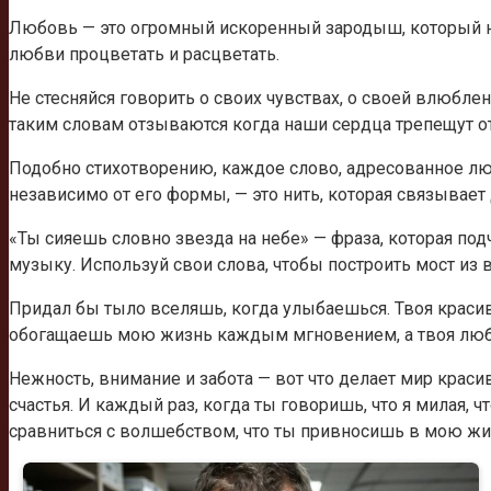
Любовь — это огромный искоренный зародыш, который ну
любви процветать и расцветать.
Не стесняйся говорить о своих чувствах, о своей влюбле
таким словам отзываются когда наши сердца трепещут о
Подобно стихотворению, каждое слово, адресованное лю
независимо от его формы, — это нить, которая связывает
«Ты сияешь словно звезда на небе» — фраза, которая под
музыку. Используй свои слова, чтобы построить мост из 
Придал бы тыло вселяшь, когда улыбаешься. Твоя краси
обогащаешь мою жизнь каждым мгновением, а твоя любо
Нежность, внимание и забота — вот что делает мир краси
счастья. И каждый раз, когда ты говоришь, что я милая, чт
сравниться с волшебством, что ты привносишь в мою жи