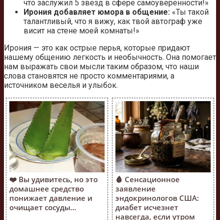
что заслужил 5 звезд в сфере самоуверенности!»
Ирония добавляет юмора в общение:
«Ты такой
талантливый, что я вижу, как твой автограф уже
висит на стене моей комнаты!»
Ирония — это как острые перья, которые придают
нашему общению легкость и необычность. Она помогает
нам выражать свои мысли таким образом, что наши
слова становятся не просто комментариями, а
источником веселья и улыбок.
❤️ Вы удивитесь, но это
🩸 Сенсационное
домашнее средство
заявление
понижает давление и
эндокринологов США:
очищает сосуды...
диабет исчезнет
навсегда, если утром