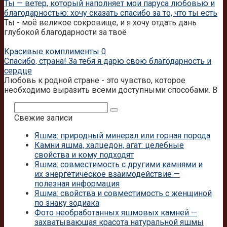
Ты — ветер, который наполняет мои паруса любовью и
благодарностью: хочу сказать спасибо за то, что ты есть
Ты - моё великое сокровище, и я хочу отдать дань
глубокой благодарности за твоё
Красивые комплименты
0
Спасибо, страна! За тебя я дарю свою благодарность и
сердце
Любовь к родной стране - это чувство, которое
необходимо выразить всеми доступными способами. В
Поиск:
Свежие записи
Яшма: природный минерал или горная порода
Камни яшма, халцедон, агат: целебные
свойства и кому подходят
Яшма: совместимость с другими камнями и
их энергетическое взаимодействие —
полезная информация
Яшма: свойства и совместимость с женщиной
по знаку зодиака
Фото необработанных яшмовых камней —
захватывающая красота натуральной яшмы