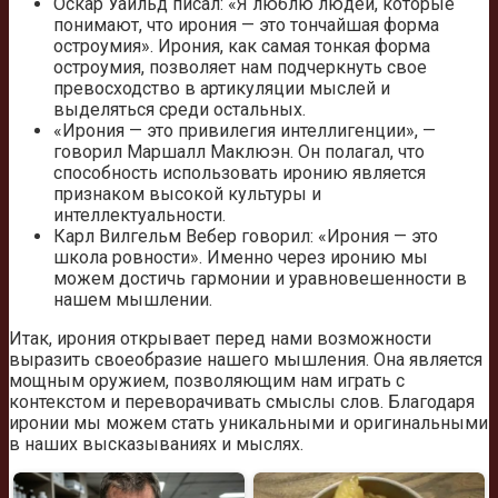
Оскар Уайльд писал: «Я люблю людей, которые
понимают, что ирония — это тончайшая форма
остроумия». Ирония, как самая тонкая форма
остроумия, позволяет нам подчеркнуть свое
превосходство в артикуляции мыслей и
выделяться среди остальных.
«Ирония — это привилегия интеллигенции», —
говорил Маршалл Маклюэн. Он полагал, что
способность использовать иронию является
признаком высокой культуры и
интеллектуальности.
Карл Вилгельм Вебер говорил: «Ирония — это
школа ровности». Именно через иронию мы
можем достичь гармонии и уравновешенности в
нашем мышлении.
Итак, ирония открывает перед нами возможности
выразить своеобразие нашего мышления. Она является
мощным оружием, позволяющим нам играть с
контекстом и переворачивать смыслы слов. Благодаря
иронии мы можем стать уникальными и оригинальными
в наших высказываниях и мыслях.