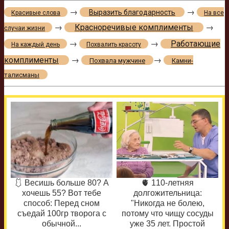
→
→
Выразить благодарность
Красивые слова
На все
→
Красноречивые комплименты
→
случаи жизни
→
→
Работающие
На каждый день
Похвалить красоту
комплименты
→
→
Похвала мужчине
Камни-
талисманы
🩱 Весишь больше 80? А
🫀 110-летняя
хочешь 55? Вот тебе
долгожительница:
способ: Перед сном
"Никогда не болею,
съедай 100гр творога с
потому что чищу сосуды
обычной...
уже 35 лет. Простой