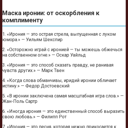
Маска иронии: от оскорбления к
комплименту
1. «Ирония — это острая стрела, выпущенная с луком
юмора.» — Уильям Шекспир
2. «Осторожно играй с иронией — ты можешь обжечься
на собственном огне.» — Оскар Уайльд
3. «Ирония — это способ сказать правду, не ранивая
чувств других.» — Марк Твен
4. «Когда слова обманчивы, иридий иронии обличает
истину.» — Федор Достоевский
5. «В иронии заключена самая масштабная игра слов.» —
Жан-Поль Сартр
6. «Иногда ирония — это единственный способ выразить
свою любовь.» — Филипп Рот
7. «Ирония — это песня, которая нежно прикосается к