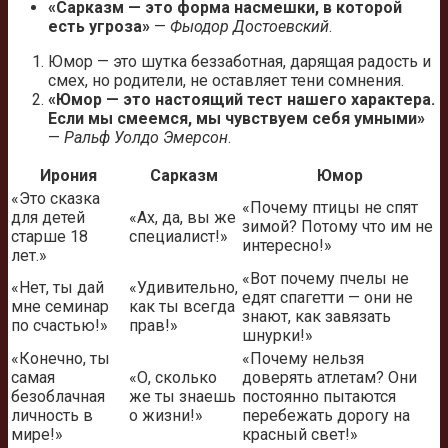
«Сарказм — это форма насмешки, в которой
есть угроза»
—
Фыодор Достоевский
.
Юмор — это шутка беззаботная, дарящая радость и
смех, но родители, не оставляет тени сомнения.
«Юмор — это настоящий тест нашего характера.
Если мы смеемся, мы чувствуем себя умными»
—
Ральф Уолдо Эмерсон
.
Ирония
Сарказм
Юмор
«Это сказка
«Почему птицы не спят
для детей
«Ах, да, вы же
зимой? Потому что им не
старше 18
специалист!»
интересно!»
лет.»
«Вот почему пчелы не
«Нет, ты дай
«Удивительно,
едят спагетти — они не
мне семинар
как ты всегда
знают, как завязать
по счастью!»
прав!»
шнурки!»
«Конечно, ты
«Почему нельзя
самая
«О, сколько
доверять атлетам? Они
безоблачная
же ты знаешь
постоянно пытаются
личность в
о жизни!»
перебежать дорогу на
мире!»
красный свет!»