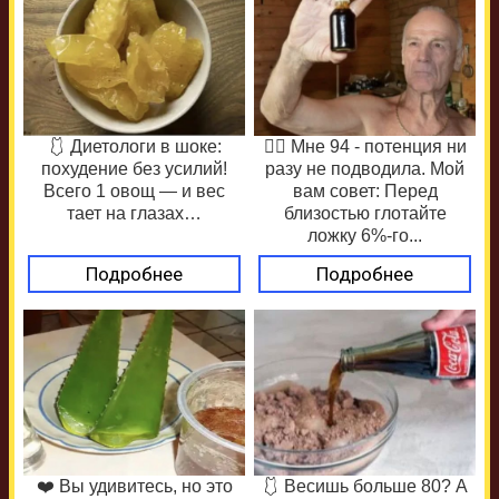
🩱 Диетологи в шоке:
❤️‍🔥 Мне 94 - потенция ни
похудение без усилий!
разу не подводила. Мой
Всего 1 овощ — и вес
вам совет: Перед
тает на глазах…
близостью глотайте
ложку 6%-го...
Подробнее
Подробнее
❤️ Вы удивитесь, но это
🩱 Весишь больше 80? А