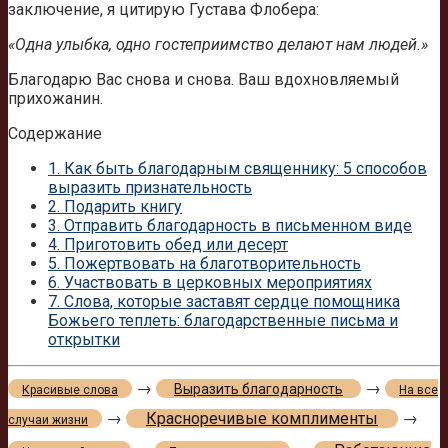
заключение, я цитирую Густава Флобера:
«Одна улыбка, одно гостеприимство делают нам людей.»
Благодарю Вас снова и снова. Ваш вдохновляемый
прихожанин.
Содержание
1.
Как быть благодарным священнику: 5 способов
выразить признательность
2.
Подарить книгу
3.
Отправить благодарность в письменном виде
4.
Приготовить обед или десерт
5.
Пожертвовать на благотворительность
6.
Участвовать в церковных мероприятиях
7.
Слова, которые заставят сердце помощника
Божьего теплеть: благодарственные письма и
открытки
→
→
Выразить благодарность
Красивые слова
На все
→
Красноречивые комплименты
→
случаи жизни