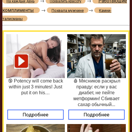
→
→
Работающие
На каждый день
Похвалить красоту
комплименты
→
→
Похвала мужчине
Камни-
талисманы
🔞 Potency will come back
🩸 Мясников раскрыл
within just 3 minutes! Just
правду: если у вас
put it on his…
диабет, не пейте
метформин! Сбивает
сахар обычный...
Подробнее
Подробнее