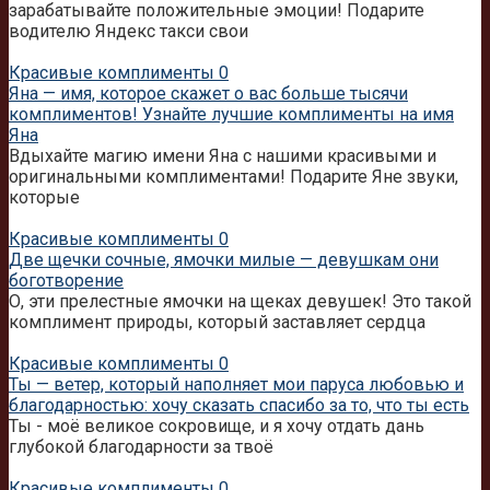
зарабатывайте положительные эмоции! Подарите
водителю Яндекс такси свои
Красивые комплименты
0
Яна — имя, которое скажет о вас больше тысячи
комплиментов! Узнайте лучшие комплименты на имя
Яна
Вдыхайте магию имени Яна с нашими красивыми и
оригинальными комплиментами! Подарите Яне звуки,
которые
Красивые комплименты
0
Две щечки сочные, ямочки милые — девушкам они
боготворение
О, эти прелестные ямочки на щеках девушек! Это такой
комплимент природы, который заставляет сердца
Красивые комплименты
0
Ты — ветер, который наполняет мои паруса любовью и
благодарностью: хочу сказать спасибо за то, что ты есть
Ты - моё великое сокровище, и я хочу отдать дань
глубокой благодарности за твоё
Красивые комплименты
0