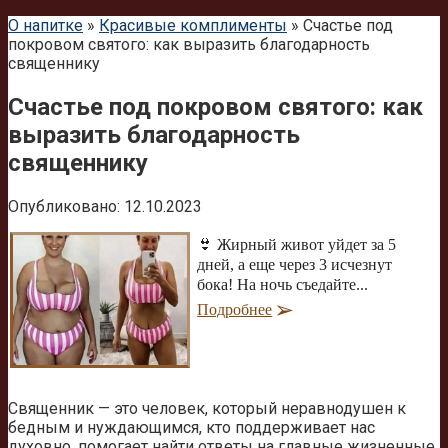
О напитке
»
Красивые комплименты
»
Счастье под
покровом святого: как выразить благодарность
священнику
Счастье под покровом святого: как
выразить благодарность
священнику
Опубликовано:
12.10.2023
👙 Жирный живот уйдет за 5
дней, а еще через 3 исчезнут
бока! На ночь съедайте...
Подробнее
Священник — это человек, который неравнодушен к
бедным и нуждающимся, кто поддерживает нас
духовно, помогает найти ответы на главные жизненные