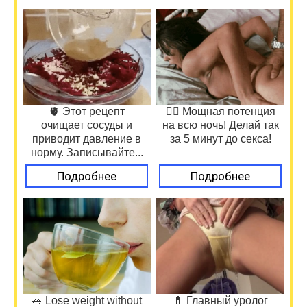
🫀 Этот рецепт
❤️‍🔥 Мощная потенция
очищает сосуды и
на всю ночь! Делай так
приводит давление в
за 5 минут до секса!
норму. Записывайте...
Подробнее
Подробнее
🥗 Lose weight without
💊 Главный уролог