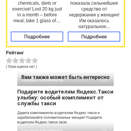
chemicals, diets or
показала сильнейшее
exercise! Lost 20 kg just
средство от
in a month – before
недержания у женщин!
meal, take 1 glass of…
Им оказалось
натуральное...
Подробнее
Подробнее
Рейтинг
( Пока оценок нет )
Вам также может быть интересно
Красивые комплименты
0
Подарите водителям Яндекс.Такси
улыбку: особый комплимент от
службы такси
Дарите комплименты водителям Яндекс такси и
зарабатывайте положительные эмоции! Подарите
водителю Яндекс такси свои
Красивые комплименты
0