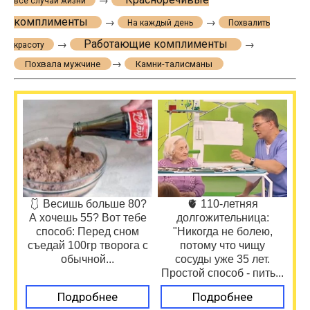
все случаи жизни
комплименты
→
→
На каждый день
Похвалить
Работающие комплименты
→
→
красоту
→
Похвала мужчине
Камни-талисманы
🩱 Весишь больше 80?
🫀 110-летняя
А хочешь 55? Вот тебе
долгожительница:
способ: Перед сном
"Никогда не болею,
съедай 100гр творога с
потому что чищу
обычной...
сосуды уже 35 лет.
Простой способ - пить...
Подробнее
Подробнее