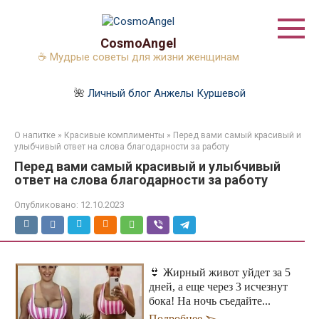
Перейти
к
контенту
CosmoAngel
☕ Мудрые советы для жизни женщинам
🌺
Личный блог Анжелы Куршевой
О напитке
»
Красивые комплименты
»
Перед вами самый красивый и
улыбчивый ответ на слова благодарности за работу
Перед вами самый красивый и улыбчивый
ответ на слова благодарности за работу
Опубликовано:
12.10.2023
👙 Жирный живот уйдет за 5
дней, а еще через 3 исчезнут
бока! На ночь съедайте...
Подробнее