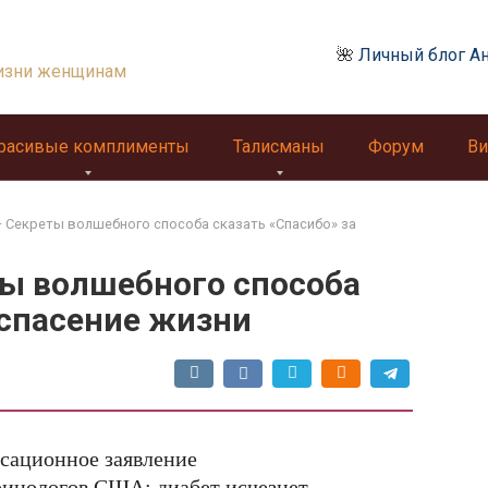
🌺
Личный блог А
изни женщинам
расивые комплименты
Талисманы
Форум
Ви
— Секреты волшебного способа сказать «Спасибо» за
ты волшебного способа
 спасение жизни
сационное заявление
ринологов США: диабет исчезнет