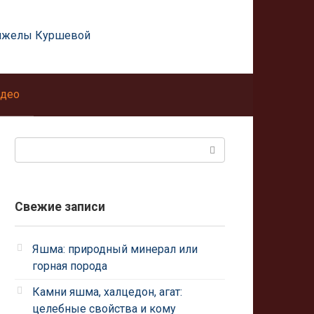
нжелы Куршевой
део
Поиск:
Свежие записи
Яшма: природный минерал или
горная порода
Камни яшма, халцедон, агат:
целебные свойства и кому