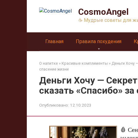
Перейти
CosmoAngel
к
контенту
☕ Мудрые советы для ж
Главная
Правила похудения
К
О напитке
»
Красивые комплименты
»
Деньги Хочу 
спасение жизни
Деньги Хочу — Секре
сказать «Спасибо» за
Опубликовано:
12.10.2023
🩸 Сен
эндок