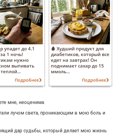
р упадет до 4.1
🩸 Худший продукт для
за 1 ночь!
диабетиков, который все
тикам нужно
едят на завтрак! Он
сном выпивать
поднимает сахар до 15
теплой...
ммоль...
Подробнее
Подробнее
те мне, неоценима.
тали лучом света, проникающим в мою боль и
оящий дар судьбы, который делает мою жизнь