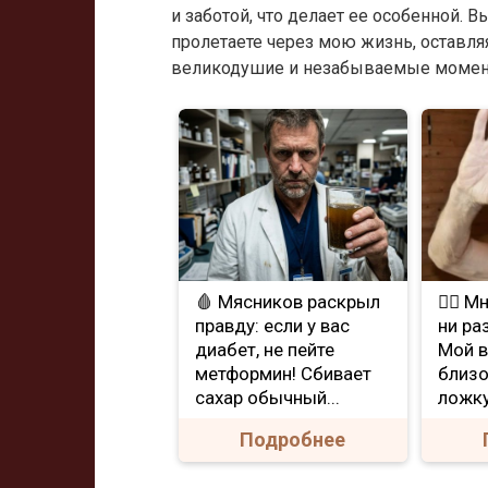
и заботой, что делает ее особенной. В
пролетаете через мою жизнь, оставляя
великодушие и незабываемые момен
🩸 Мясников раскрыл
❤️‍🔥 
правду: если у вас
ни ра
диабет, не пейте
Мой в
метформин! Сбивает
близо
сахар обычный...
ложку
Подробнее