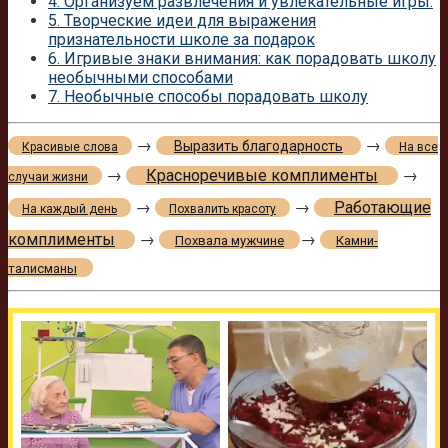
4.
Организуем развлечения и увлекательные игры:
5.
Творческие идеи для выражения
признательности школе за подарок
6.
Игривые знаки внимания: как порадовать школу
необычными способами
7.
Необычные способы порадовать школу
→
→
Выразить благодарность
Красивые слова
На все
→
Красноречивые комплименты
→
случаи жизни
→
→
Работающие
На каждый день
Похвалить красоту
комплименты
→
→
Похвала мужчине
Камни-
талисманы