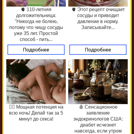
🫀 110-летняя
🫀 Этот рецепт очищает
долгожительница:
сосуды и приводит
"Никогда не болею,
давление в норму.
потому что чищу сосуды
Записывайте...
уже 35 лет. Простой
способ - пить...
Подробнее
Подробнее
❤️‍🔥 Мощная потенция на
🩸 Сенсационное
всю ночь! Делай так за 5
заявление
минут до секса!
эндокринологов США:
диабет исчезнет
навсегда, если утром