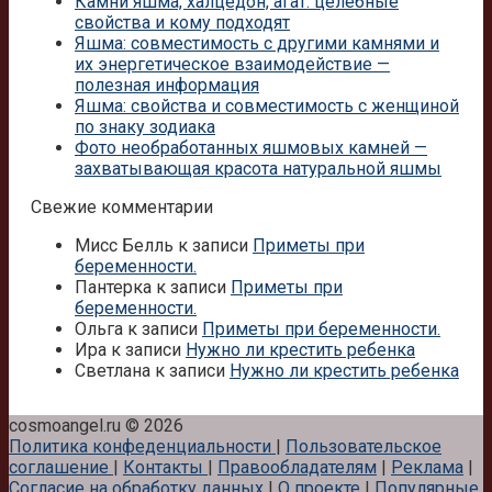
Камни яшма, халцедон, агат: целебные
свойства и кому подходят
Яшма: совместимость с другими камнями и
их энергетическое взаимодействие —
полезная информация
Яшма: свойства и совместимость с женщиной
по знаку зодиака
Фото необработанных яшмовых камней —
захватывающая красота натуральной яшмы
Свежие комментарии
Мисс Белль
к записи
Приметы при
беременности.
Пантерка
к записи
Приметы при
беременности.
Ольга
к записи
Приметы при беременности.
Ира
к записи
Нужно ли крестить ребенка
Светлана
к записи
Нужно ли крестить ребенка
cosmoangel.ru © 2026
Политика конфеденциальности
|
Пользовательское
соглашение
|
Контакты
|
Правообладателям
|
Реклама
|
Согласие на обработку данных
|
О проекте
|
Популярные