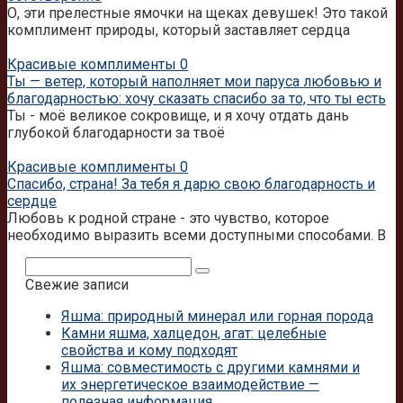
О, эти прелестные ямочки на щеках девушек! Это такой
комплимент природы, который заставляет сердца
Красивые комплименты
0
Ты — ветер, который наполняет мои паруса любовью и
благодарностью: хочу сказать спасибо за то, что ты есть
Ты - моё великое сокровище, и я хочу отдать дань
глубокой благодарности за твоё
Красивые комплименты
0
Спасибо, страна! За тебя я дарю свою благодарность и
сердце
Любовь к родной стране - это чувство, которое
необходимо выразить всеми доступными способами. В
Поиск:
Свежие записи
Яшма: природный минерал или горная порода
Камни яшма, халцедон, агат: целебные
свойства и кому подходят
Яшма: совместимость с другими камнями и
их энергетическое взаимодействие —
полезная информация