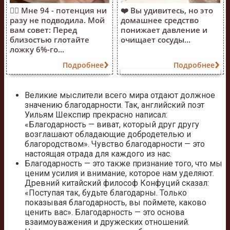
❤️‍🔥 Мне 94 - потенция ни
❤️ Вы удивитесь, но это
разу не подводила. Мой
домашнее средство
вам совет: Перед
понижает давление и
близостью глотайте
очищает сосуды...
ложку 6%-го...
Подробнее
Подробнее
Великие мыслители всего мира отдают должное
значению благодарности. Так, английский поэт
Уильям Шекспир прекрасно написал:
«Благодарность — виват, который друг другу
возглашают обладающие добродетелью и
благородством». Чувство благодарности — это
настоящая отрада для каждого из нас.
Благодарность — это также признание того, что мы
ценим усилия и внимание, которое нам уделяют.
Древний китайский философ Конфуций сказал:
«Поступая так, будьте благодарны. Только
показывая благодарность, вы поймете, каково
ценить вас». Благодарность — это основа
взаимоуважения и дружеских отношений.