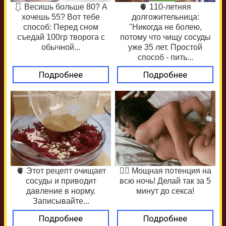
🩱 Весишь больше 80? А
🫀 110-летняя
хочешь 55? Вот тебе
долгожительница:
способ: Перед сном
"Никогда не болею,
съедай 100гр творога с
потому что чищу сосуды
обычной...
уже 35 лет. Простой
способ - пить...
Подробнее
Подробнее
🫀 Этот рецепт очищает
❤️‍🔥 Мощная потенция на
сосуды и приводит
всю ночь! Делай так за 5
давление в норму.
минут до секса!
Записывайте...
Подробнее
Подробнее