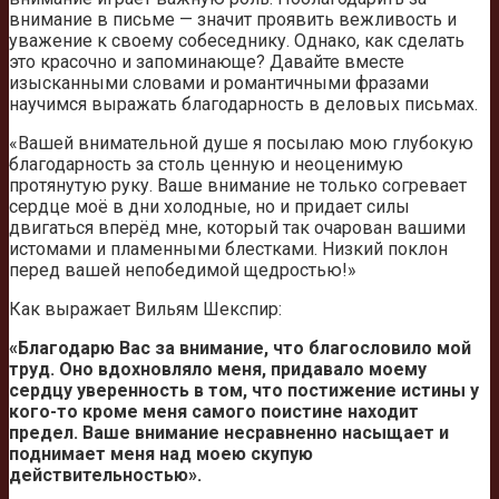
внимание в письме — значит проявить вежливость и
уважение к своему собеседнику. Однако, как сделать
это красочно и запоминающе? Давайте вместе
изысканными словами и романтичными фразами
научимся выражать благодарность в деловых письмах.
«Вашей внимательной душе я посылаю мою глубокую
благодарность за столь ценную и неоценимую
протянутую руку. Ваше внимание не только согревает
сердце моё в дни холодные, но и придает силы
двигаться вперёд мне, который так очарован вашими
истомами и пламенными блестками. Низкий поклон
перед вашей непобедимой щедростью!»
Как выражает Вильям Шекспир:
«Благодарю Вас за внимание, что благословило мой
труд. Оно вдохновляло меня, придавало моему
сердцу уверенность в том, что постижение истины у
кого-то кроме меня самого поистине находит
предел. Ваше внимание несравненно насыщает и
поднимает меня над моею скупую
действительностью».