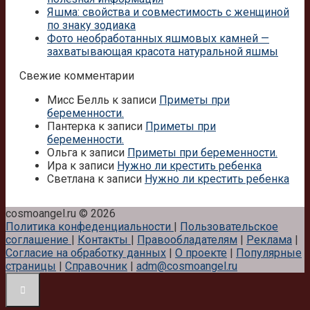
Яшма: свойства и совместимость с женщиной
по знаку зодиака
Фото необработанных яшмовых камней —
захватывающая красота натуральной яшмы
Свежие комментарии
Мисс Белль
к записи
Приметы при
беременности.
Пантерка
к записи
Приметы при
беременности.
Ольга
к записи
Приметы при беременности.
Ира
к записи
Нужно ли крестить ребенка
Светлана
к записи
Нужно ли крестить ребенка
cosmoangel.ru © 2026
Политика конфеденциальности
|
Пользовательское
соглашение
|
Контакты
|
Правообладателям
|
Реклама
|
Согласие на обработку данных
|
О проекте
|
Популярные
страницы
|
Справочник
|
adm@cosmoangel.ru