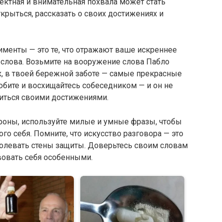
ектная и внимательная похвала может стать
ткрыться, рассказать о своих достижениях и
менты — это те, что отражают ваше искреннее
 слова. Возьмите на вооружение слова Пабло
ах, в твоей бережной заботе — самые прекрасные
юбите и восхищайтесь собеседником — и он не
иться своими достижениями.
тороны, используйте милые и умные фразы, чтобы
го себя. Помните, что искусство разговора — это
олевать стены защиты. Доверьтесь своим словам
вовать себя особенными.