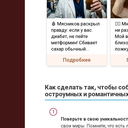
🩸 Мясников раскрыл
❤️‍🔥 
правду: если у вас
ни ра
диабет, не пейте
Мой в
метформин! Сбивает
близо
сахар обычный...
ложку
Подробнее
Как сделать так, чтобы со
остроумных и романтичных
Поверьте в свою уникальност
свои миры. Помните, что есть 