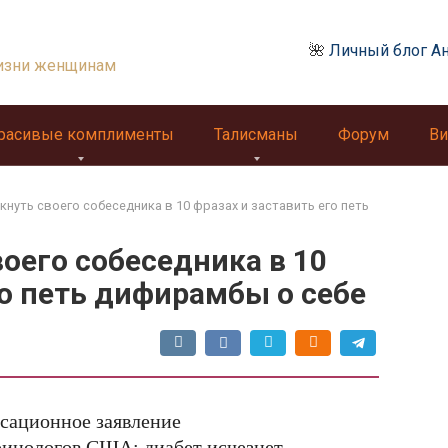
🌺
Личный блог А
изни женщинам
расивые комплименты
Талисманы
Форум
Ви
кнуть своего собеседника в 10 фразах и заставить его петь
воего собеседника в 10
го петь дифирамбы о себе
сационное заявление
ринологов США: диабет исчезнет