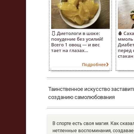
🩱 Диетологи в шоке:
🩸 Саха
похудение без усилий!
ммоль 
Всего 1 овощ — и вес
Диабе
тает на глазах…
перед 
стакан 
Подробнее
Таинственное искусство заставить
созданию самолюбования
В спорте есть своя магия. Как сказ
нетленные воспоминания, создавае