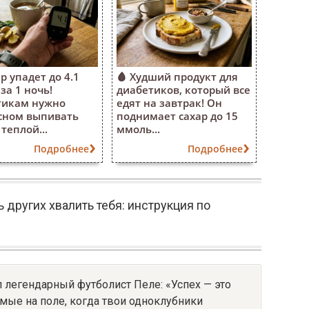
р упадет до 4.1
🩸 Худший продукт для
за 1 ночь!
диабетиков, который все
тикам нужно
едят на завтрак! Он
сном выпивать
поднимает сахар до 15
теплой...
ммоль...
Подробнее
Подробнее
 других хвалить тебя: инструкция по
ал легендарный футболист Пеле: «Успех — это
мые на поле, когда твои одноклубники