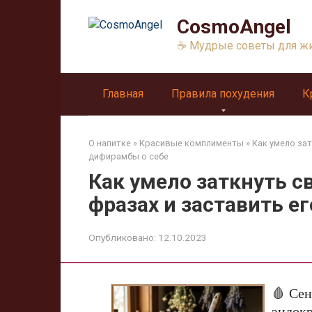
Перейти
CosmoAngel
к
контенту
☕ Мудрые советы для ж
Главная
Правила похудения
К
О напитке
»
Красивые комплименты
»
Как умело зат
дифирамбы о себе
Как умело заткнуть с
фразах и заставить е
Опубликовано:
12.10.2023
🩸 Сен
эндок