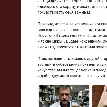
ассоциации у собеседника. Политкорр
ключом к его сердцу и заставит его о
почувствовать себя важным.
Помните, что самые искренние компли
восхищение, а не просто формальные
Неруды: «В твоих глазах, в твоих рук
и яркие миры». Будьте искренними, л
сможет удержаться от желания подел
Итак, взгляните на жизнь с другой с
заставить собеседника похвалить само
искусство вызывать доверие и преод
и дайте другим возможность почувст