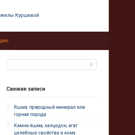
нжелы Куршевой
део
Поиск:
Свежие записи
Яшма: природный минерал или
горная порода
Камни яшма, халцедон, агат:
целебные свойства и кому