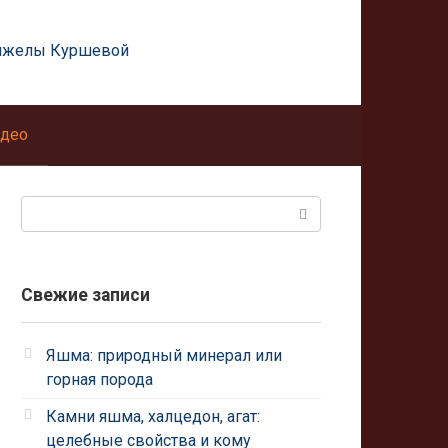
нжелы Куршевой
део
Поиск:
Свежие записи
Яшма: природный минерал или
горная порода
Камни яшма, халцедон, агат:
целебные свойства и кому