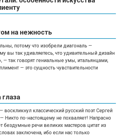
тали: особенности искусства
лиенту
том на нежность
льны, потому что изобрели диагональ —
му вы так удивляетесь, что удивительный дизайн
, — так говорят гениальные умы, итальянцами,
мплимент — это сущность чувствительности
а глаза
 — воскликнул классический русский поэт Сергей
 — Никто по-настоящему не похваляет! Напрасно
т бездумные речи великих мастеров цитат из
словах заключена, ибо если нас только