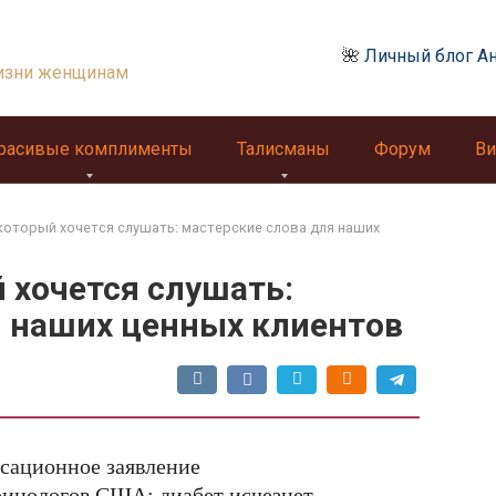
🌺
Личный блог А
изни женщинам
расивые комплименты
Талисманы
Форум
Ви
который хочется слушать: мастерские слова для наших
 хочется слушать:
я наших ценных клиентов
сационное заявление
ринологов США: диабет исчезнет