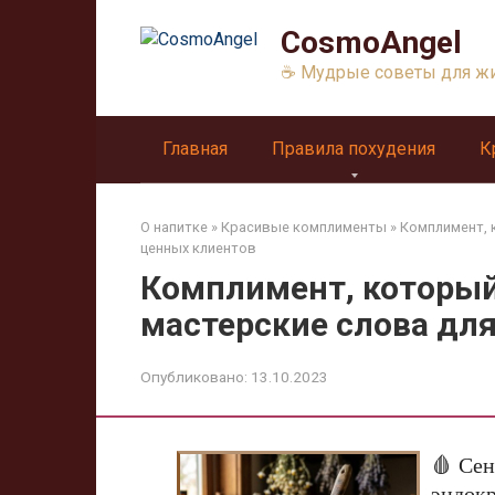
Перейти
CosmoAngel
к
контенту
☕ Мудрые советы для ж
Главная
Правила похудения
К
О напитке
»
Красивые комплименты
»
Комплимент, 
ценных клиентов
Комплимент, который
мастерские слова дл
Опубликовано:
13.10.2023
🩸 Сен
эндок