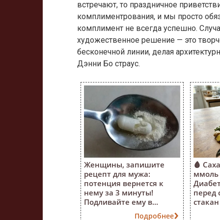
встречают, то праздничное приветств
комплиментрования, и мы просто обяз
комплимент не всегда успешно. Случ
художественное решение — это творче
бесконечной линии, делая архитекту
Дэнни Бо страус.
Женщины, запишите
🩸 Саха
рецепт для мужа:
ммоль 
потенция вернется к
Диабе
нему за 3 минуты!
перед 
Подливайте ему в...
стакан 
Подробнее