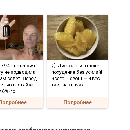
Мне 94 - потенция
🩱 Диетологи в шоке:
зу не подводила.
похудение без усилий!
ам совет: Перед
Всего 1 овощ — и вес
стью глотайте
тает на глазах…
 6%-го...
Подробнее
Подробнее