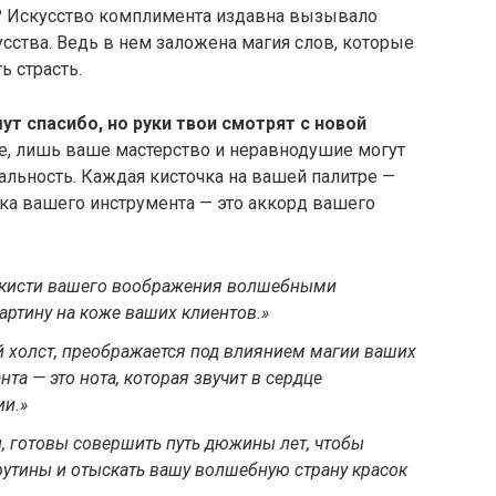
 Искусство комплимента издавна вызывало
усства. Ведь в нем заложена магия слов, которые
ь страсть.
т спасибо, но руки твои смотрят с новой
е, лишь ваше мастерство и неравнодушие могут
альность. Каждая кисточка на вашей палитре —
чка вашего инструмента — это аккорд вашего
о кисти вашего воображения волшебными
ртину на коже ваших клиентов.»
й холст, преображается под влиянием магии ваших
та — это нота, которая звучит в сердце
ии.»
, готовы совершить путь дюжины лет, чтобы
рутины и отыскать вашу волшебную страну красок