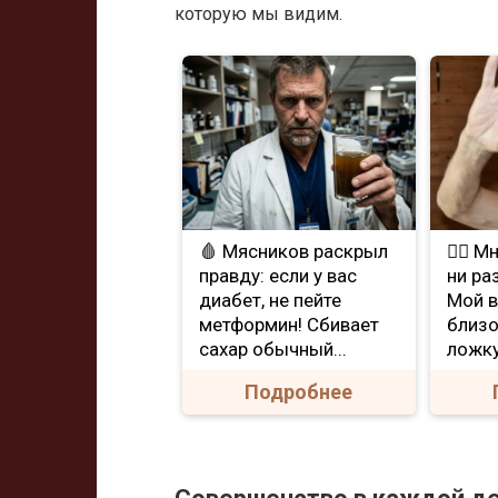
которую мы видим.
🩸 Мясников раскрыл
❤️‍🔥 
правду: если у вас
ни ра
диабет, не пейте
Мой в
метформин! Сбивает
близо
сахар обычный...
ложку
Подробнее