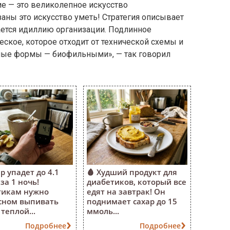
ие — это великолепное искусство
аны это искусство уметь! Стратегия описывает
ается идиллию организации. Подлинное
ское, которое отходит от технической схемы и
рные формы — биофильными», — так говорил
р упадет до 4.1
🩸 Худший продукт для
за 1 ночь!
диабетиков, который все
тикам нужно
едят на завтрак! Он
сном выпивать
поднимает сахар до 15
теплой...
ммоль...
Подробнее
Подробнее