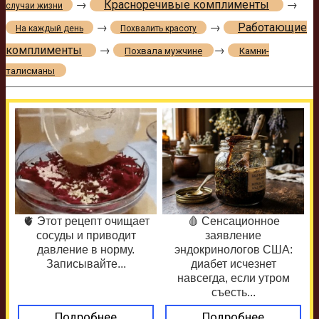
→
Красноречивые комплименты
→
случаи жизни
→
→
Работающие
На каждый день
Похвалить красоту
комплименты
→
→
Похвала мужчине
Камни-
талисманы
🫀 Этот рецепт очищает
🩸 Сенсационное
сосуды и приводит
заявление
давление в норму.
эндокринологов США:
Записывайте...
диабет исчезнет
навсегда, если утром
съесть...
Подробнее
Подробнее