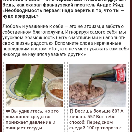
Ведь, как сказал французский писатель Андре Жид:
«Необходимость первая: надо верить в то, что ты —
чудо природы.»
Любовь и уважение к себе — это не эгоизм, а забота о
собственном благополучии. Игнорируя самого себя, мы
упускаем возможность быть счастливыми и наполнять
свою жизнь радостью. Вспомните слова изреченные
персидским поэтом: «Тот, кто не умеет уважать сам себя,
никогда не научится уважать других.»
❤️ Вы удивитесь, но это
🩱 Весишь больше 80? А
домашнее средство
хочешь 55? Вот тебе
понижает давление и
способ: Перед сном
очищает сосуды...
съедай 100гр творога с