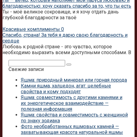
Ты — ветер, который наполняет мои паруса любовью и
благодарностью: хочу сказать спасибо за то, что ты есть
Ты - моё великое сокровище, и я хочу отдать дань
глубокой благодарности за твоё
Красивые комплименты
0
Спасибо, страна! За тебя я дарю свою благодарность и
сердце
Любовь к родной стране - это чувство, которое
необходимо выразить всеми доступными способами. В
Поиск:
Свежие записи
Яшма: природный минерал или горная порода
Камни яшма, халцедон, агат: целебные
свойства и кому подходят
Яшма: совместимость с другими камнями и
их энергетическое взаимодействие —
полезная информация
Яшма: свойства и совместимость с женщиной
по знаку зодиака
Фото необработанных яшмовых камней —
захватывающая красота натуральной яшмы