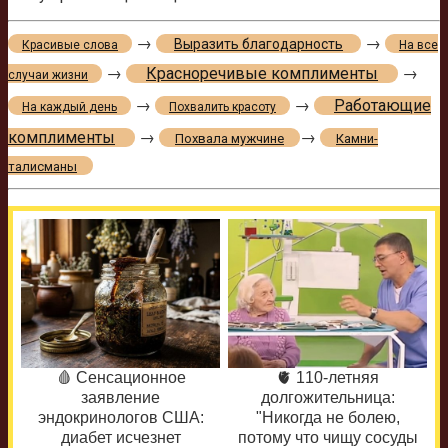
→
→
Выразить благодарность
Красивые слова
На все
→
Красноречивые комплименты
→
случаи жизни
→
→
Работающие
На каждый день
Похвалить красоту
комплименты
→
→
Похвала мужчине
Камни-
талисманы
🩸 Сенсационное
🫀 110-летняя
заявление
долгожительница:
эндокринологов США:
"Никогда не болею,
диабет исчезнет
потому что чищу сосуды