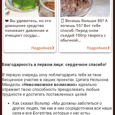
❤️ Вы удивитесь, но это
🩱 Весишь больше 80? А
домашнее средство
хочешь 55? Вот тебе
понижает давление и
способ: Перед сном
очищает сосуды...
съедай 100гр творога с
обычной...
Подробнее
Подробнее
Благодарность в первом лице: сердечное спасибо!
В первую очередь хочу поблагодарить тебя за твое
бесценное участие в наших проектах. Цитата Нельсона
Манделы
«Невозможное возможно»
идеально
отражает твою способность преодолевать любые
трудности и достигать поставленных целей.
Как сказал Вольтер:
«Мы должны заботиться о
других людях, так как в них сосредоточена вся наша
сила и все Богатства, которые у нас есть».