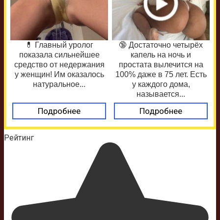
💊 Главный уролог
🔞 Достаточно четырёх
показала сильнейшее
капель на ночь и
средство от недержания
простата вылечится на
у женщин! Им оказалось
100% даже в 75 лет. Есть
натуральное...
у каждого дома,
называется...
Подробнее
Подробнее
Рейтинг