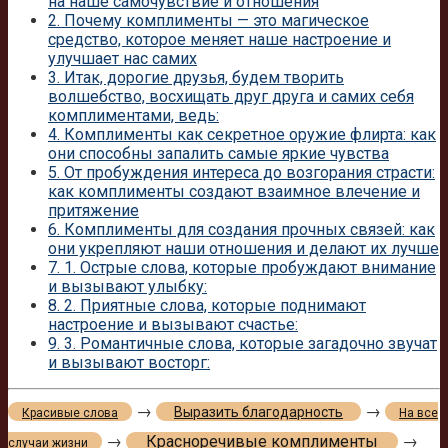
на наше самочувствие и отношения
2.
Почему комплименты — это магическое
средство, которое меняет наше настроение и
улучшает нас самих
3.
Итак, дорогие друзья, будем творить
волшебство, восхищать друг друга и самих себя
комплиментами, ведь:
4.
Комплименты как секретное оружие флирта: как
они способны запалить самые яркие чувства
5.
От пробуждения интереса до возгорания страсти:
как комплименты создают взаимное влечение и
притяжение
6.
Комплименты для создания прочных связей: как
они укрепляют наши отношения и делают их лучше
7.
1. Острые слова, которые пробуждают внимание
и вызывают улыбку:
8.
2. Приятные слова, которые поднимают
настроение и вызывают счастье:
9.
3. Романтичные слова, которые загадочно звучат
и вызывают восторг:
→
→
Выразить благодарность
Красивые слова
На все
→
Красноречивые комплименты
→
случаи жизни