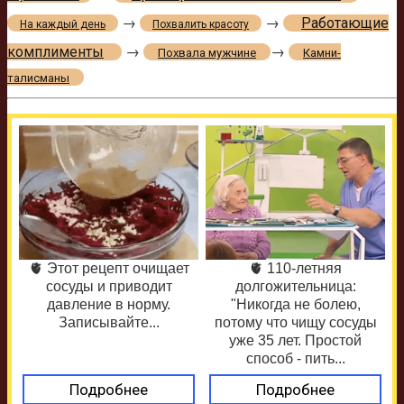
→
→
Работающие
На каждый день
Похвалить красоту
комплименты
→
→
Похвала мужчине
Камни-
талисманы
🫀 Этот рецепт очищает
🫀 110-летняя
сосуды и приводит
долгожительница:
давление в норму.
"Никогда не болею,
Записывайте...
потому что чищу сосуды
уже 35 лет. Простой
способ - пить...
Подробнее
Подробнее