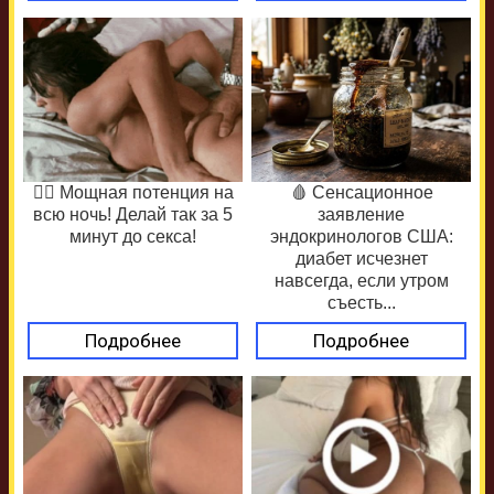
❤️‍🔥 Мощная потенция на
🩸 Сенсационное
всю ночь! Делай так за 5
заявление
минут до секса!
эндокринологов США:
диабет исчезнет
навсегда, если утром
съесть...
Подробнее
Подробнее