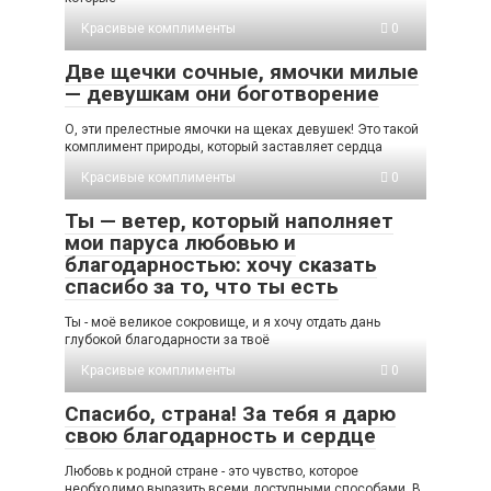
Красивые комплименты
0
Две щечки сочные, ямочки милые
— девушкам они боготворение
О, эти прелестные ямочки на щеках девушек! Это такой
комплимент природы, который заставляет сердца
Красивые комплименты
0
Ты — ветер, который наполняет
мои паруса любовью и
благодарностью: хочу сказать
спасибо за то, что ты есть
Ты - моё великое сокровище, и я хочу отдать дань
глубокой благодарности за твоё
Красивые комплименты
0
Спасибо, страна! За тебя я дарю
свою благодарность и сердце
Любовь к родной стране - это чувство, которое
необходимо выразить всеми доступными способами. В