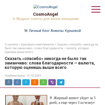
Перейти
к
контенту
CosmoAngel
☕ Мудрые советы для жизни женщинам
🌺
Личный блог Анжелы Куршевой
О напитке
»
Красивые комплименты
»
Сказать «спасибо» никогда не
было так заманчиво: слова благодарности — валюта, которую
оценишь выше всего
Сказать «спасибо» никогда не было так
заманчиво: слова благодарности — валюта,
которую оценишь выше всего
Опубликовано:
12.10.2023
👙 Жирный живот уйдет за 5
дней, а еще через 3 исчезнут