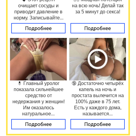
очищает сосуды и
на всю ночь! Делай так
приводит давление в
за 5 минут до секса!
норму. Записывайте...
Подробнее
Подробнее
💊 Главный уролог
🔞 Достаточно четырёх
показала сильнейшее
капель на ночь и
средство от
простата вылечится на
недержания у женщин!
100% даже в 75 лет.
Им оказалось
Есть у каждого дома,
натуральное...
называется...
Подробнее
Подробнее