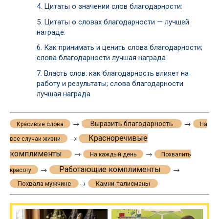
4.
Цитаты о значении слов благодарности:
5.
Цитаты о словах благодарности — лучшей
награде:
6.
Как принимать и ценить слова благодарности;
слова благодарности лучшая награда
7.
Власть слов: как благодарность влияет на
работу и результаты; слова благодарности
лучшая награда
→
→
Выразить благодарность
Красивые слова
На
Красноречивые
→
все случаи жизни
комплименты
→
→
На каждый день
Похвалить
Работающие комплименты
→
→
красоту
→
Похвала мужчине
Камни-талисманы