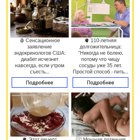
🩸 Сенсационное
🫀 110-летняя
заявление
долгожительница:
эндокринологов США:
"Никогда не болею,
диабет исчезнет
потому что чищу
навсегда, если утром
сосуды уже 35 лет.
съесть...
Простой способ - пить...
Подробнее
Подробнее
🫀 Этот рецепт
❤️‍🔥 Мощная потенция