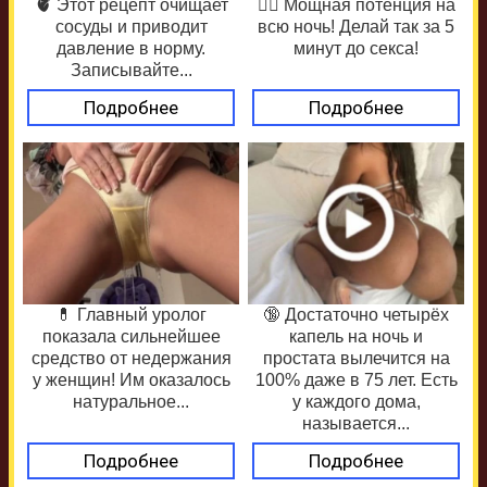
🫀 Этот рецепт очищает
❤️‍🔥 Мощная потенция на
сосуды и приводит
всю ночь! Делай так за 5
давление в норму.
минут до секса!
Записывайте...
Подробнее
Подробнее
💊 Главный уролог
🔞 Достаточно четырёх
показала сильнейшее
капель на ночь и
средство от недержания
простата вылечится на
у женщин! Им оказалось
100% даже в 75 лет. Есть
натуральное...
у каждого дома,
называется...
Подробнее
Подробнее