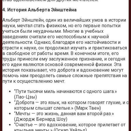
4. История Альберта Эйнштейна
Альберт Эйнштейн, один из величайших умов в истории
науки, мечтал стать физиком, но его первые попытки
учиться были неудачными. Многие в учебных
заведениях считали его неспособным к научной
деятельности. Однако, благодаря его настойчивости и
страсти к науке, он продолжал изучать и практиковаться
в свободное от работы время. В конечном итоге, его
труды принесли ему заслуженное признание, и сегодня
его идеи являются основой современной физики. Эта
история показывает, что доброта и вдохновение могут
помочь нам преодолеть самые сложные препятствия на
пути к осуществлению мечт.
“Пути тысячи миль начинаются с одного шага.»
(Лао-Цзы)
“Доброта — это язык, на котором говорят глухие, и с
которым слышат слепые.» (Марк Твен)
“Мечты — это жизнь, данная вам второй раз.»
(Джордж Бернард Шоу)
“Счастье — это вдохновение, которое прилетает от
крыльев мечты.» (Оскар Уайльд)