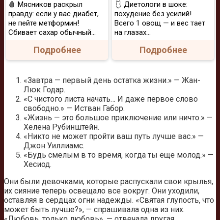
🩸 Мясников раскрыл
🩱 Диетологи в шоке:
правду: если у вас диабет,
похудение без усилий!
не пейте метформин!
Всего 1 овощ — и вес тает
Сбивает сахар обычный...
на глазах…
Подробнее
Подробнее
«Завтра — первый день остатка жизни.» — Жан-
Люк Годар.
«С чистого листа начать… И даже первое слово
свободно.» — Истван Габор.
«Жизнь — это большое приключение или ничто.» —
Хелена Рубинштейн.
«Никто не может пройти ваш путь лучше вас.» —
Джон Уиллиамс.
«Будь смелым в то время, когда ты еще молод.» —
Хесиод.
Они были девочками, которые распускали свои крылья,
их сияние теперь освещало все вокруг. Они уходили,
оставляя в сердцах огни надежды. «Святая глупость, что
может быть лучше?», — спрашивала одна из них.
«Любовь, только любовь», — отвечала другая.