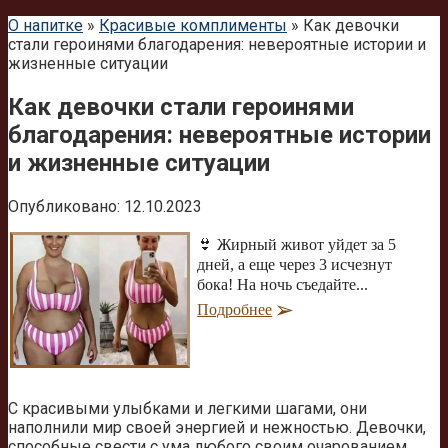
О напитке
»
Красивые комплименты
»
Как девочки
стали героинями благодарения: невероятные истории и
жизненные ситуации
Как девочки стали героинями
благодарения: невероятные истории
и жизненные ситуации
Опубликовано:
12.10.2023
👙 Жирный живот уйдет за 5
дней, а еще через 3 исчезнут
бока! На ночь съедайте...
Подробнее
С красивыми улыбками и легкими шагами, они
наполнили мир своей энергией и нежностью. Девочки,
способные свести с ума любого своим очарованием.