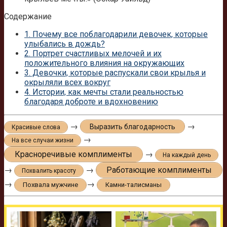
Содержание
1.
Почему все поблагодарили девочек, которые
улыбались в дождь?
2.
Портрет счастливых мелочей и их
положительного влияния на окружающих
3.
Девочки, которые распускали свои крылья и
окрыляли всех вокруг
4.
Истории, как мечты стали реальностью
благодаря доброте и вдохновению
→
→
Выразить благодарность
Красивые слова
→
На все случаи жизни
Красноречивые комплименты
→
На каждый день
→
→
Работающие комплименты
Похвалить красоту
→
→
Похвала мужчине
Камни-талисманы