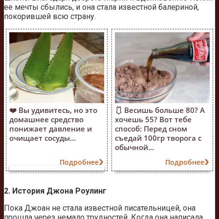
ее мечты сбылись, и она стала известной балериной,
покорившей всю страну.
❤️ Вы удивитесь, но это
🩱 Весишь больше 80? А
домашнее средство
хочешь 55? Вот тебе
понижает давление и
способ: Перед сном
очищает сосуды...
съедай 100гр творога с
обычной...
Подробнее
Подробнее
2. История Джона Роулинг
Пока Джоан не стала известной писательницей, она
прошла через немало трудностей. Когда она написала