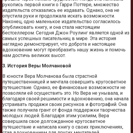
рукопись первой книги о Гарри Поттере, множество
издательств отказались ее издавать. Однако, она не
опустила руки и продолжала искать возможности.
Наконец, одно маленькое издательство согласилось
опубликовать книгу, и она стала настоящим
бестселлером. Сегодня Джон Роулинг является одной из
самых успешных писательниц в мире. Эта история
наглядно демонстрирует, что доброта и настоящее
вдохновение могут преобразить нашу жизнь и помочь
нам достичь великих высот.
3. История Веры Молчановой
В юности Вера Молчанова была страстной
путешественницей и мечтала совершить кругосветное
путешествие. Однако, ее финансовые возможности не
позволяли ей осуществить это. Но Вера не унывала, и
благодаря своей решимости и вдохновению, она начала
устраивать продажи своих рисунков и фотографий. Она
также получила грант от фонда поддержки творчества
молодых людей. Благодаря этим усилиям, Вера
совершила свое долгожданное кругосветное
путешествие и написала книгу о своих приключениях,
став вдохновением для других мечтателей.