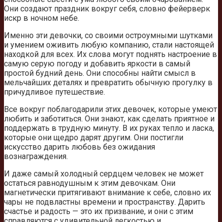
Они создают праздник вокруг себя, словно фейерверк
искр в ночном небе.
Именно эти девочки, со своими остроумными шутками
и умением оживить любую компанию, стали настоящей
находкой для всех. Их слова могут поднять настроение в
самую серую погоду и добавить яркости в самый
простой будний день. Они способны найти смысл в
мельчайших деталях и превратить обычную прогулку в
причудливое путешествие.
Все вокруг поблагодарили этих девочек, которые умеют
любить и заботиться. Они знают, как сделать приятное и
поддержать в трудную минуту. В их руках тепло и ласка,
которые они щедро дарят другим. Они постигли
искусство дарить любовь без ожидания
вознаграждения.
И даже самый холодный сердцем человек не может
остаться равнодушным к этим девочкам. Они
магнетически притягивают внимание к себе, словно их
чары не подвластны времени и пространству. Дарить
счастье и радость — это их призвание, и они с этим
справляются с удивительной легкостью и