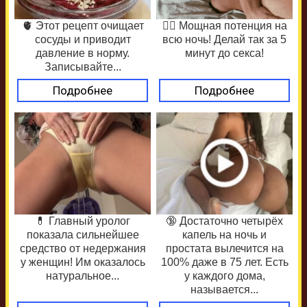
🫀 Этот рецепт очищает
❤️‍🔥 Мощная потенция на
сосуды и приводит
всю ночь! Делай так за 5
давление в норму.
минут до секса!
Записывайте...
Подробнее
Подробнее
💊 Главный уролог
🔞 Достаточно четырёх
показала сильнейшее
капель на ночь и
средство от недержания
простата вылечится на
у женщин! Им оказалось
100% даже в 75 лет. Есть
натуральное...
у каждого дома,
называется...