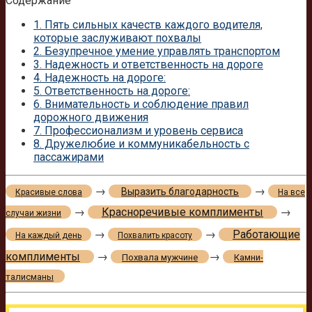
Содержание
1.
Пять сильных качеств каждого водителя,
которые заслуживают похвалы
2.
Безупречное умение управлять транспортом
3.
Надежность и ответственность на дороге
4.
Надежность на дороге:
5.
Ответственность на дороге:
6.
Внимательность и соблюдение правил
дорожного движения
7.
Профессионализм и уровень сервиса
8.
Дружелюбие и коммуникабельность с
пассажирами
→
→
Выразить благодарность
Красивые слова
На все
→
Красноречивые комплименты
→
случаи жизни
→
→
Работающие
На каждый день
Похвалить красоту
комплименты
→
→
Похвала мужчине
Камни-
талисманы