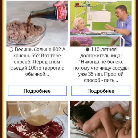
🩱 Весишь больше 80? А
🫀 110-летняя
хочешь 55? Вот тебе
долгожительница:
способ: Перед сном
"Никогда не болею,
съедай 100гр творога с
потому что чищу сосуды
обычной...
уже 35 лет. Простой
способ - пить...
Подробнее
Подробнее