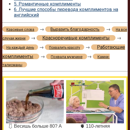
5.
Романтичные комплименты
6.
Лучшие способы перевода комплиментов на
английский
→
→
Выразить благодарность
Красивые слова
На все
→
Красноречивые комплименты
→
случаи жизни
→
→
Работающие
На каждый день
Похвалить красоту
комплименты
→
→
Похвала мужчине
Камни-
талисманы
🩱 Весишь больше 80? А
🫀 110-летняя