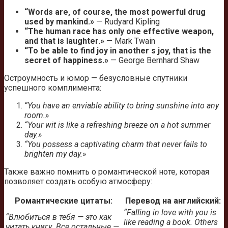
“Words are, of course, the most powerful drug
used by mankind.»
— Rudyard Kipling
“The human race has only one effective weapon,
and that is laughter.»
— Mark Twain
“To be able to find joy in another s joy, that is the
secret of happiness.»
— George Bernhard Shaw
Остроумность и юмор — безусловные спутники
успешного комплимента:
“You have an enviable ability to bring sunshine into any
room.»
“Your wit is like a refreshing breeze on a hot summer
day.»
“You possess a captivating charm that never fails to
brighten my day.»
Также важно помнить о романтической ноте, которая
позволяет создать особую атмосферу:
Романтические цитаты:
Перевод на английский:
“Falling in love with you is
“Влюбиться в тебя — это как
like reading a book. Others
читать книгу. Все остальные —