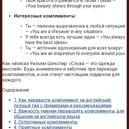
Твоя красота отражается в твоих глазах —
«Your beauty shines through your eyes».
Интересные комплименты:
Ты — палочка-выручалочка в любой ситуации
— «You are a lifesaver in any situation».
У тебя всегда есть лучшие идеи — «You always
have the best ideas».
Ты — источник вдохновения для всех вокруг
— «You are an inspiration to everyone around you».
Как написал Уильям Шекспир: «Слова — это одежда
мыслей». Будь внимателен и заботлив при переводе
комплиментов, и они станут настоящим подарком для
каждого.
Содержание
1.
Как перевести комплимент на английский:
полный гид с примерами и рекомендациями
2.
Важность умения переводить комплименты для
общения на английском языке
3.
Остроумные комплименты
4.
Приятные комплименты