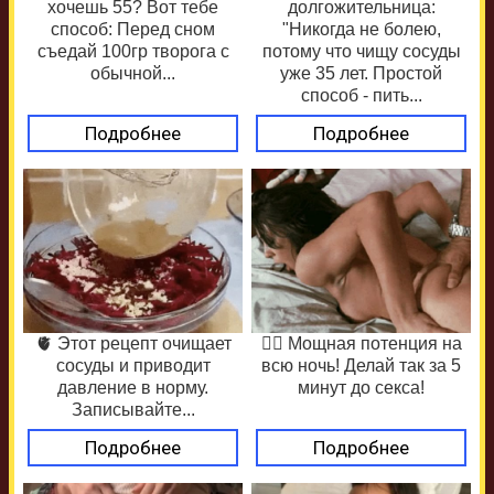
хочешь 55? Вот тебе
долгожительница:
способ: Перед сном
"Никогда не болею,
съедай 100гр творога с
потому что чищу сосуды
обычной...
уже 35 лет. Простой
способ - пить...
Подробнее
Подробнее
🫀 Этот рецепт очищает
❤️‍🔥 Мощная потенция на
сосуды и приводит
всю ночь! Делай так за 5
давление в норму.
минут до секса!
Записывайте...
Подробнее
Подробнее