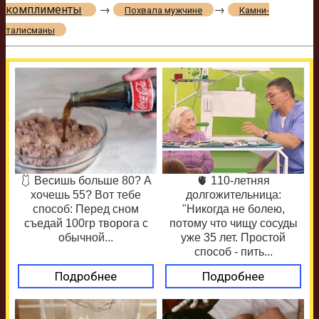
комплименты
→
→
Похвала мужчине
Камни-
талисманы
🩱 Весишь больше 80? А
🫀 110-летняя
хочешь 55? Вот тебе
долгожительница:
способ: Перед сном
"Никогда не болею,
съедай 100гр творога с
потому что чищу сосуды
обычной...
уже 35 лет. Простой
способ - пить...
Подробнее
Подробнее