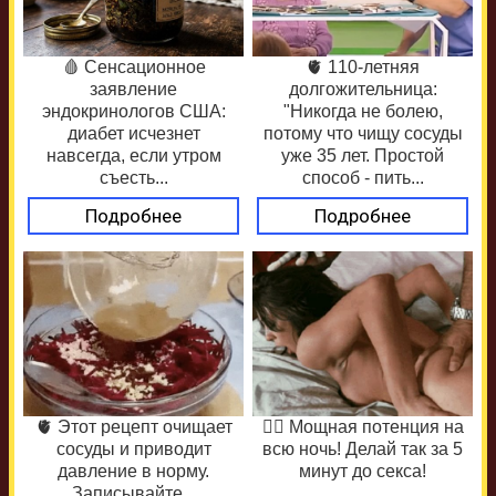
🩸 Сенсационное
🫀 110-летняя
заявление
долгожительница:
эндокринологов США:
"Никогда не болею,
диабет исчезнет
потому что чищу сосуды
навсегда, если утром
уже 35 лет. Простой
съесть...
способ - пить...
Подробнее
Подробнее
🫀 Этот рецепт очищает
❤️‍🔥 Мощная потенция на
сосуды и приводит
всю ночь! Делай так за 5
давление в норму.
минут до секса!
Записывайте...