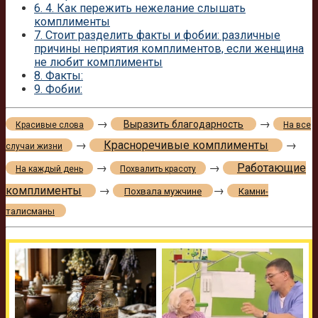
6.
4. Как пережить нежелание слышать
комплименты
7.
Стоит разделить факты и фобии: различные
причины неприятия комплиментов, если женщина
не любит комплименты
8.
Факты:
9.
Фобии:
→
→
Выразить благодарность
Красивые слова
На все
→
Красноречивые комплименты
→
случаи жизни
→
→
Работающие
На каждый день
Похвалить красоту
комплименты
→
→
Похвала мужчине
Камни-
талисманы