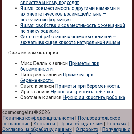
свойства и кому подходят
Яшма: совместимость с другими камнями и
их энергетическое взаимодействие —
полезная информация
Яшма: свойства и совместимость с женщиной
по знаку зодиака
Фото необработанных яшмовых камней —
захватывающая красота натуральной яшмы
Свежие комментарии
Мисс Белль
к записи
Приметы при
беременности.
Пантерка
к записи
Приметы при
беременности.
Ольга
к записи
Приметы при беременности.
Ира
к записи
Нужно ли крестить ребенка
Светлана
к записи
Нужно ли крестить ребенка
cosmoangel.ru © 2026
Политика конфеденциальности
|
Пользовательское
соглашение
|
Контакты
|
Правообладателям
|
Реклама
|
Согласие на обработку данных
|
О проекте
|
Популярные