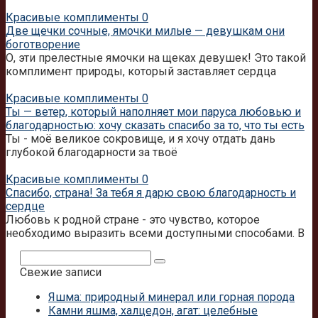
Красивые комплименты
0
Две щечки сочные, ямочки милые — девушкам они
боготворение
О, эти прелестные ямочки на щеках девушек! Это такой
комплимент природы, который заставляет сердца
Красивые комплименты
0
Ты — ветер, который наполняет мои паруса любовью и
благодарностью: хочу сказать спасибо за то, что ты есть
Ты - моё великое сокровище, и я хочу отдать дань
глубокой благодарности за твоё
Красивые комплименты
0
Спасибо, страна! За тебя я дарю свою благодарность и
сердце
Любовь к родной стране - это чувство, которое
необходимо выразить всеми доступными способами. В
Поиск:
Свежие записи
Яшма: природный минерал или горная порода
Камни яшма, халцедон, агат: целебные