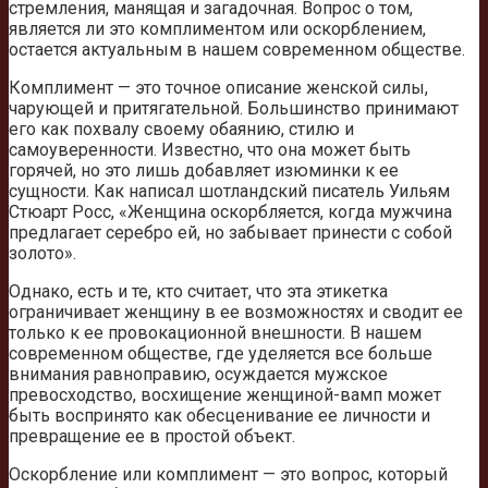
стремления, манящая и загадочная. Вопрос о том,
является ли это комплиментом или оскорблением,
остается актуальным в нашем современном обществе.
Комплимент — это точное описание женской силы,
чарующей и притягательной. Большинство принимают
его как похвалу своему обаянию, стилю и
самоуверенности. Известно, что она может быть
горячей, но это лишь добавляет изюминки к ее
сущности. Как написал шотландский писатель Уильям
Стюарт Росс, «Женщина оскорбляется, когда мужчина
предлагает серебро ей, но забывает принести с собой
золото».
Однако, есть и те, кто считает, что эта этикетка
ограничивает женщину в ее возможностях и сводит ее
только к ее провокационной внешности. В нашем
современном обществе, где уделяется все больше
внимания равноправию, осуждается мужское
превосходство, восхищение женщиной-вамп может
быть воспринято как обесценивание ее личности и
превращение ее в простой объект.
Оскорбление или комплимент — это вопрос, который