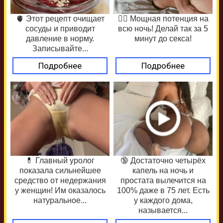
🫀 Этот рецепт очищает
❤️‍🔥 Мощная потенция на
сосуды и приводит
всю ночь! Делай так за 5
давление в норму.
минут до секса!
Записывайте...
Подробнее
Подробнее
💊 Главный уролог
🔞 Достаточно четырёх
показала сильнейшее
капель на ночь и
средство от недержания
простата вылечится на
у женщин! Им оказалось
100% даже в 75 лет. Есть
натуральное...
у каждого дома,
называется...