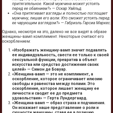
притягательное. Какой мужчина может устоять
перед ее обаянием?» — Оскар Уайльд.
«Она притягивает взгляды и полностью поглощает
мужчину, лишая его воли. Кто сможет устоять перед
ее чарующим взглядом?» — Габриэль Гарсиа Маркес.
Однако, несмотря на это, далеко не все видят в образе
женщины-вамп комплимент. Некоторые считают его
оскорблением:
«Изображать женщину-вамп значит подавлять
ее индивидуальность, свести ее только к своей
сексуальной функции, превратив в объект
искусства или средство достижения своих
целей» — Симон де Бовуар.
«Женщина-вамп — это не комплимент, а
оскорбление, которое ограничивает илюзию
свободы и равенства между полами. Это
оскорбление, которое лишает женщину ее
личности и сводит ее до предмета
удовольствия» — Герта Лундергаард.
«Женщина-вамп — образ страха и подчинения.
Он искажает наше представление о роли и
сущности женщины, ставя ее в позицию