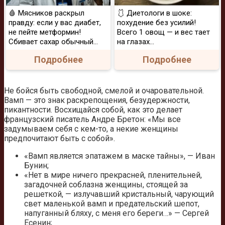
🩸 Мясников раскрыл
🩱 Диетологи в шоке:
правду: если у вас диабет,
похудение без усилий!
не пейте метформин!
Всего 1 овощ — и вес тает
Сбивает сахар обычный...
на глазах…
Подробнее
Подробнее
Не бойся быть свободной, смелой и очаровательной.
Вамп — это знак раскрепощения, безудержности,
пикантности. Восхищайся собой, как это делает
французский писатель Андре Бретон: «Мы все
задумываем себя с кем-то, а некие женщины
предпочитают быть с собой».
«Вамп является эпатажем в маске тайны», — Иван
Бунин;
«Нет в мире ничего прекрасней, пленительней,
загадочней соблазна женщины, стоящей за
решеткой, — излучавший кристальный, чарующий
свет маленькой вамп и предательский шепот,
напуганный бляху, с меня его береги…» — Сергей
Есенин;