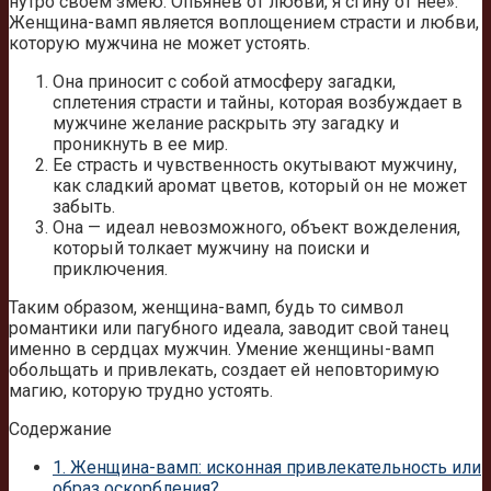
нутро своем змею. Опьянев от любви, я сгину от нее».
Женщина-вамп является воплощением страсти и любви,
которую мужчина не может устоять.
Она приносит с собой атмосферу загадки,
сплетения страсти и тайны, которая возбуждает в
мужчине желание раскрыть эту загадку и
проникнуть в ее мир.
Ее страсть и чувственность окутывают мужчину,
как сладкий аромат цветов, который он не может
забыть.
Она — идеал невозможного, объект вожделения,
который толкает мужчину на поиски и
приключения.
Таким образом, женщина-вамп, будь то символ
романтики или пагубного идеала, заводит свой танец
именно в сердцах мужчин. Умение женщины-вамп
обольщать и привлекать, создает ей неповторимую
магию, которую трудно устоять.
Содержание
1.
Женщина-вамп: исконная привлекательность или
образ оскорбления?