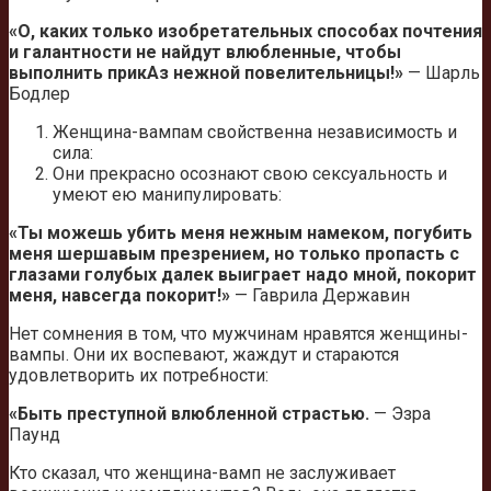
«О, каких только изобретательных способах почтения
и галантности не найдут влюбленные, чтобы
выполнить прикАз нежной повелительницы!»
— Шарль
Бодлер
Женщина-вампам свойственна независимость и
силa:
Они прекрасно осознают свою сексуальность и
умеют ею манипулировать:
«Ты можешь убить меня нежным намеком, погубить
меня шершавым презрением, но только пропасть с
глазами голубых далек выиграет надо мной, покорит
меня, навсегда покорит!»
— Гаврила Державин
Нет сомнения в том, что мужчинам нравятся женщины-
вампы. Они их воспевают, жаждут и стараются
удовлетворить их потребности:
«Быть преступной влюбленной страстью.
— Эзра
Паунд
Кто сказал, что женщина-вамп не заслуживает