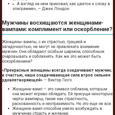
«…А взгляд на нем приковал, как цветок к слову в
эпиграмме», — Джек Лондон.
Мужчины восхищаются женщинами-
вампами: комплимент или оскорбление?
Женщины-вампы, с их страстью, грацией и
загадочностью, не могут не привлекать внимание
мужчин. Они обладают особым шармом, способным
очаровывать и соблазнять. Как же это может быть
оскорблением?
«Прекрасные женщины всегда озадачивают мужчин;
к счастью, наша озадачивающая сила втрое сильнее
удовлетворяющей»
— Виктор Гюго
Женщина-вамп — это символ соблазна, которым
она может игриво обладать. Ей присущи некоторые
черты вампирш, такие как страстность,
раскованность и неотразимость. Но это еще не все:
Женщина-вамп способна умело возбуждать в
мужчинах страсть и желание: