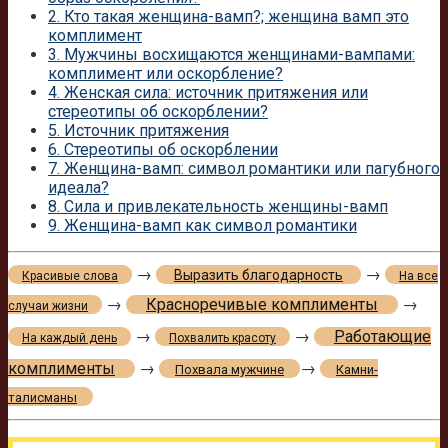
2.
Кто такая женщина-вамп?; женщина вамп это
комплимент
3.
Мужчины восхищаются женщинами-вампами:
комплимент или оскорбление?
4.
Женская сила: источник притяжения или
стереотипы об оскорблении?
5.
Источник притяжения
6.
Стереотипы об оскорблении
7.
Женщина-вамп: символ романтики или пагубного
идеала?
8.
Сила и привлекательность женщины-вамп
9.
Женщина-вамп как символ романтики
→
→
Выразить благодарность
Красивые слова
На все
→
Красноречивые комплименты
→
случаи жизни
→
→
Работающие
На каждый день
Похвалить красоту
комплименты
→
→
Похвала мужчине
Камни-
талисманы