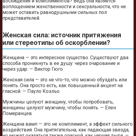
восхищения и комплиментов? Ведь она является
воплощением женственности и сексуальности, что не
может оставить равнодушными сильных пол
представителей.
Женская сила: источник притяжения
или стереотипы об оскорблении?
Женщина — это интересное существо. Существуют два
способа проникнуть в ее душу: через очарование и
через удар. — Виктор Гюго
Женская сила — это не что-то, что можно обуздать или
понять. Она просто есть, как повышенный акцент на
гласной. — Пауло Коэльо
Мужчины целуют женщину, чтобы попробовать,
женщины целуют мужчину, чтобы понять. — Елен
Померанцев
Женщина вамп — это не комплимент, а эффект сильного
воздействия. Она притягательна, как падающая звезда,
но может оказаться также опасной, как черная дыра. —