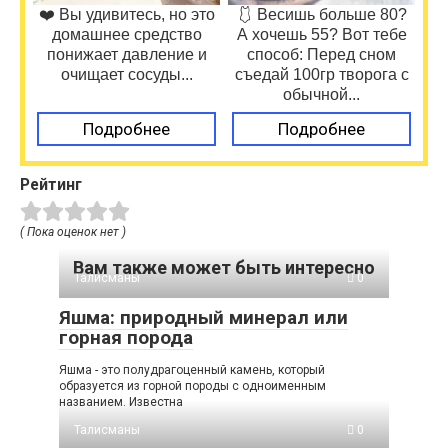
❤️ Вы удивитесь, но это
🩱 Весишь больше 80?
домашнее средство
А хочешь 55? Вот тебе
понижает давление и
способ: Перед сном
очищает сосуды...
съедай 100гр творога с
обычной...
Подробнее
Подробнее
Рейтинг
( Пока оценок нет )
Вам также может быть интересно
Талисманы
0
Яшма: природный минерал или
горная порода
Яшма - это полудрагоценный камень, который
образуется из горной породы с одноименным
названием. Известна
Талисманы
0