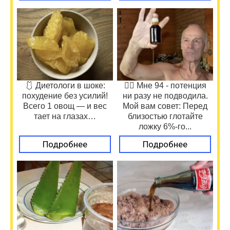
🩱 Диетологи в шоке:
❤️‍🔥 Мне 94 - потенция
похудение без усилий!
ни разу не подводила.
Всего 1 овощ — и вес
Мой вам совет: Перед
тает на глазах…
близостью глотайте
ложку 6%-го...
Подробнее
Подробнее