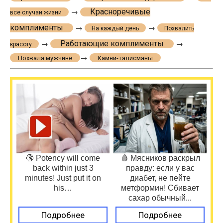
Красноречивые
→
все случаи жизни
комплименты
→
→
На каждый день
Похвалить
Работающие комплименты
→
→
красоту
→
Похвала мужчине
Камни-талисманы
🔞 Potency will come
🩸 Мясников раскрыл
back within just 3
правду: если у вас
minutes! Just put it on
диабет, не пейте
his…
метформин! Сбивает
сахар обычный...
Подробнее
Подробнее