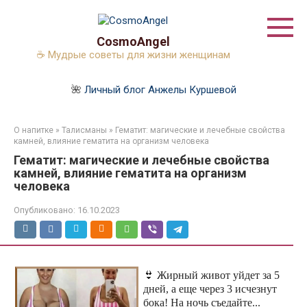
Перейти
к
контенту
CosmoAngel
☕ Мудрые советы для жизни женщинам
🌺
Личный блог Анжелы Куршевой
О напитке
»
Талисманы
»
Гематит: магические и лечебные свойства
камней, влияние гематита на организм человека
Гематит: магические и лечебные свойства
камней, влияние гематита на организм
человека
Опубликовано:
16.10.2023
👙 Жирный живот уйдет за 5
дней, а еще через 3 исчезнут
бока! На ночь съедайте...