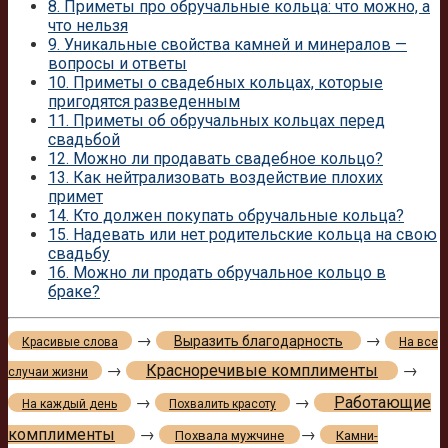
8.
Приметы про обручальные кольца: что можно, а
что нельзя
9.
Уникальные свойства камней и минералов —
вопросы и ответы
10.
Приметы о свадебных кольцах, которые
пригодятся разведенным
11.
Приметы об обручальных кольцах перед
свадьбой
12.
Можно ли продавать свадебное кольцо?
13.
Как нейтрализовать воздействие плохих
примет
14.
Кто должен покупать обручальные кольца?
15.
Надевать или нет родительские кольца на свою
свадьбу
16.
Можно ли продать обручальное кольцо в
браке?
→
→
Выразить благодарность
Красивые слова
На все
→
Красноречивые комплименты
→
случаи жизни
→
→
Работающие
На каждый день
Похвалить красоту
комплименты
→
→
Похвала мужчине
Камни-