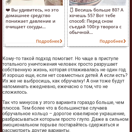
❤️ Вы удивитесь, но это
🩱 Весишь больше 80? А
домашнее средство
хочешь 55? Вот тебе
понижает давление и
способ: Перед сном
очищает сосуды...
съедай 100гр творога с
обычной...
Подробнее
Подробнее
Кому-то такой подход помогает. Но чаще в приступе
тотального уничтожения человек просто разрушает
собственную жизнь, которая отлаживалась не один год.
И хорошо еще, если нет совместных детей. А если есть?
Их же не выбросишь, как обручалку! А они тоже будут
напоминать ежедневно, ежечасно о том, что не
сложилось.
Так что минусов у этого варианта гораздо больше, чем
плюсов. Тем более что в большинстве случаев
обручальное кольцо – дорогое ювелирное украшение,
разбрасываться которым просто глупо. Даже в сильном
эмоциональном порыве постарайтесь сдержаться и
рассмотреть другие варианты.