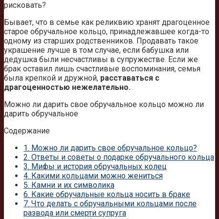
рисковать?
Бывает, что в семье как реликвию хранят драгоценное
старое обручальное кольцо, принадлежавшее когда-то
одному из старших родственников. Продавать такое
украшение лучше в том случае, если бабушка или
дедушка были несчастливы в супружестве. Если же
брак оставил лишь счастливые воспоминания, семья
была крепкой и дружной,
расставаться с
драгоценностью нежелательно.
Можно ли дарить свое обручальное кольцо можно ли
дарить обручальное
Содержание
1.
Можно ли дарить свое обручальное кольцо?
2.
Ответы и советы о подарке обручального кольца
3.
Мифы и история обручальных колец
4.
Какими кольцами можно жениться
5.
Камни и их символика
6.
Какие обручальные кольца носить в браке
7.
Что делать с обручальными кольцами после
развода или смерти супруга