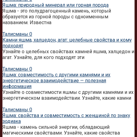
Яшма: природный минерал или горная порода
Яшма - это полудрагоценный камень, который
образуется из горной породы с одноименным
названием. Известна
Талисманы
0
Камни яшма, халцедон, агат: целебные свойства и кому
подходят
Узнайте о целебных свойствах камней яшма, халцедон и
агат. Узнайте, для кого подходят эти
Талисманы
0
Яшма: совместимость с другими камнями и их
энергетическое взаимодействие — полезная
информация
Узнайте о совместимости яшмы с другими камнями и их
энергетическом взаимодействии. Узнайте, какие камни
Талисманы
0
Яшма: свойства и совместимость с женщиной по знаку
зодиака
Яшма - камень сильной энергии, обладающий
магическими свойствами. Узнайте, какие свойства