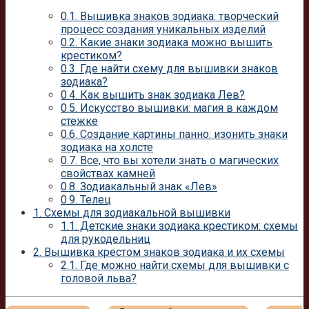
0.1.
Вышивка знаков зодиака: творческий
процесс создания уникальных изделий
0.2.
Какие знаки зодиака можно вышить
крестиком?
0.3.
Где найти схему для вышивки знаков
зодиака?
0.4.
Как вышить знак зодиака Лев?
0.5.
Искусство вышивки: магия в каждом
стежке
0.6.
Создание картины панно: изонить знаки
зодиака на холсте
0.7.
Все, что вы хотели знать о магических
свойствах камней
0.8.
Зодиакальный знак «Лев»
0.9.
Телец
1.
Схемы для зодиакальной вышивки
1.1.
Детские знаки зодиака крестиком: схемы
для рукодельниц
2.
Вышивка крестом знаков зодиака и их схемы
2.1.
Где можно найти схемы для вышивки с
головой льва?