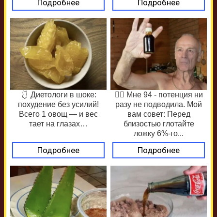
Подробнее
Подробнее
🩱 Диетологи в шоке:
❤️‍🔥 Мне 94 - потенция ни
похудение без усилий!
разу не подводила. Мой
Всего 1 овощ — и вес
вам совет: Перед
тает на глазах…
близостью глотайте
ложку 6%-го...
Подробнее
Подробнее