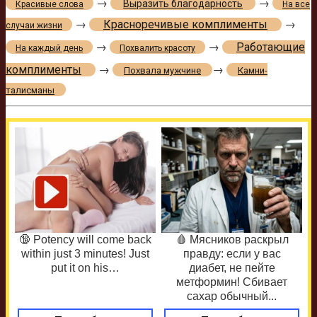
→
→
Выразить благодарность
Красивые слова
На все
→
Красноречивые комплименты
→
случаи жизни
→
→
Работающие
На каждый день
Похвалить красоту
комплименты
→
→
Похвала мужчине
Камни-
талисманы
🔞 Potency will come back
🩸 Мясников раскрыл
within just 3 minutes! Just
правду: если у вас
put it on his…
диабет, не пейте
метформин! Сбивает
сахар обычный...