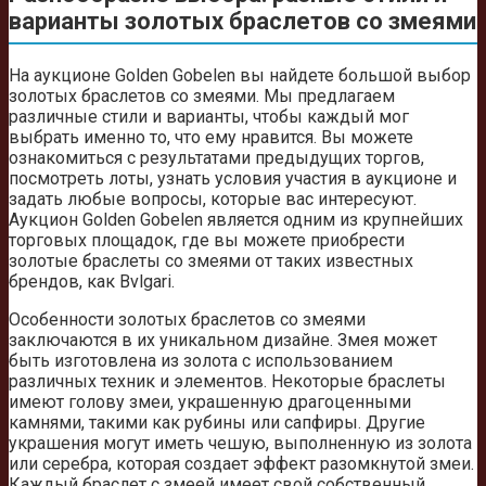
варианты золотых браслетов со змеями
На аукционе Golden Gobelen вы найдете большой выбор
золотых браслетов со змеями. Мы предлагаем
различные стили и варианты, чтобы каждый мог
выбрать именно то, что ему нравится. Вы можете
ознакомиться с результатами предыдущих торгов,
посмотреть лоты, узнать условия участия в аукционе и
задать любые вопросы, которые вас интересуют.
Аукцион Golden Gobelen является одним из крупнейших
торговых площадок, где вы можете приобрести
золотые браслеты со змеями от таких известных
брендов, как Bvlgari.
Особенности золотых браслетов со змеями
заключаются в их уникальном дизайне. Змея может
быть изготовлена из золота с использованием
различных техник и элементов. Некоторые браслеты
имеют голову змеи, украшенную драгоценными
камнями, такими как рубины или сапфиры. Другие
украшения могут иметь чешую, выполненную из золота
или серебра, которая создает эффект разомкнутой змеи.
Каждый браслет с змеей имеет свой собственный