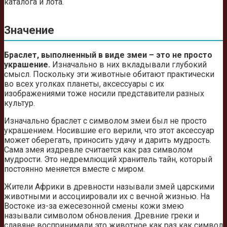
каталога и лота.
Значение
Браслет, выполненный в виде змеи – это не просто
украшение.
Изначально в них вкладывали глубокий
смысл. Поскольку эти животные обитают практически
во всех уголках планеты, аксессуары с их
изображениями тоже носили представители разных
культур.
Изначально браслет с символом змеи был не просто
украшением. Носившие его верили, что этот аксессуар
может оберегать, приносить удачу и дарить мудрость.
Сама змея издревле считается как раз символом
мудрости. Это недремлющий хранитель тайн, который
постоянно меняется вместе с миром.
Жители Африки в древности называли змей царскими
животными и ассоциировали их с вечной жизнью. На
Востоке из-за ежесезонной смены кожи змею
называли символом обновления. Древние греки и
славяне воспринимали это животное как раз как символ