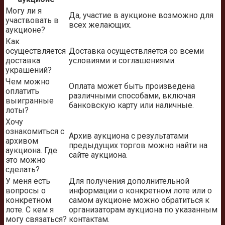
Могу ли я
Да, участие в аукционе возможно для
участвовать в
всех желающих.
аукционе?
Как
осуществляется
Доставка осуществляется со всеми
доставка
условиями и соглашениями.
украшений?
Чем можно
Оплата может быть произведена
оплатить
различными способами, включая
выигранные
банковскую карту или наличные.
лоты?
Хочу
ознакомиться с
Архив аукциона с результатами
архивом
предыдущих торгов можно найти на
аукциона. Где
сайте аукциона.
это можно
сделать?
У меня есть
Для получения дополнительной
вопросы о
информации о конкретном лоте или о
конкретном
самом аукционе можно обратиться к
лоте. С кем я
организаторам аукциона по указанным
могу связаться?
контактам.