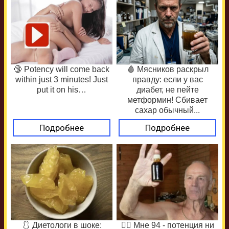
🔞 Potency will come back
🩸 Мясников раскрыл
within just 3 minutes! Just
правду: если у вас
put it on his…
диабет, не пейте
метформин! Сбивает
сахар обычный...
Подробнее
Подробнее
🩱 Диетологи в шоке:
❤️‍🔥 Мне 94 - потенция ни