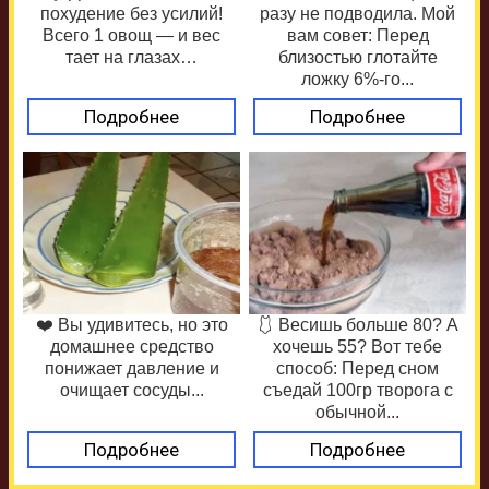
похудение без усилий!
разу не подводила. Мой
Всего 1 овощ — и вес
вам совет: Перед
тает на глазах…
близостью глотайте
ложку 6%-го...
Подробнее
Подробнее
❤️ Вы удивитесь, но это
🩱 Весишь больше 80? А
домашнее средство
хочешь 55? Вот тебе
понижает давление и
способ: Перед сном
очищает сосуды...
съедай 100гр творога с
обычной...
Подробнее
Подробнее